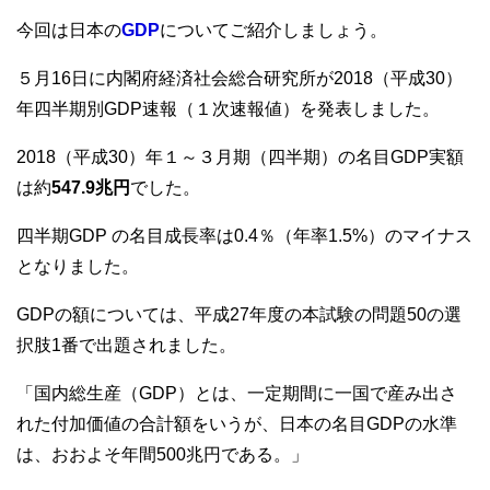
b
今回は日本の
GDP
についてご紹介しましょう。
o
５月16日に内閣府経済社会総合研究所が2018（平成30）
o
年四半期別GDP速報（１次速報値）を発表しました。
k
2018（平成30）年１～３月期（四半期）の名目GDP実額
は約
547.9兆円
でした。
四半期GDP の名目成長率は0.4％（年率1.5%）のマイナス
となりました。
GDPの額については、平成27年度の本試験の問題50の選
択肢1番で出題されました。
「国内総生産（GDP）とは、一定期間に一国で産み出さ
れた付加価値の合計額をいうが、日本の名目GDPの水準
は、おおよそ年間500兆円である。」