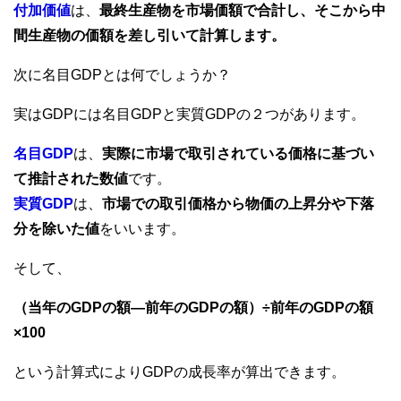
付加価値
は、
最終生産物を市場価額で合計し、そこから中
間生産物の価額を差し引いて計算します。
次に名目GDPとは何でしょうか？
実はGDPには名目GDPと実質GDPの２つがあります。
名目GDP
は、
実際に市場で取引されている価格に基づい
て推計された数値
です。
実質GDP
は、
市場での取引価格から物価の上昇分や下落
分を除いた値
をいいます。
そして、
（当年のGDPの額―前年のGDPの額）÷前年のGDPの額
×100
という計算式によりGDPの成長率が算出できます。