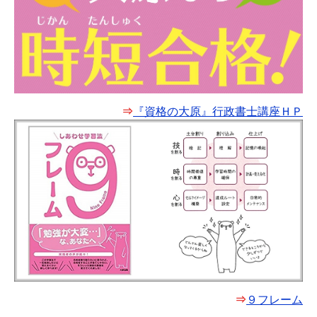
⇒
『資格の大原』行政書士講座ＨＰ
⇒
９フレーム