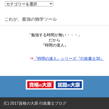
カ
テ
ゴ
リ
これが、最強の独学ツール
ー
「勉強する時間が無い・・・」
だから
『時間の達人』
⇒
『時間の達人』シリーズ『行政書士30』
(C) 2017資格の大原 行政書士ブログ