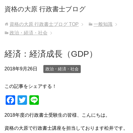
資格の大原 行政書士ブログ
資格の大原 行政書士ブログ
TOP
一般知識
政治・経済・社会
経済：経済成長（GDP）
2018年9月26日
政治・経済・社会
この記事をシェアする！
F
T
Li
a
wi
n
2018年度の行政書士受験生の皆様、こんにちは。
c
tt
e
e
er
資格の大原で行政書士講座を担当しております松井です。