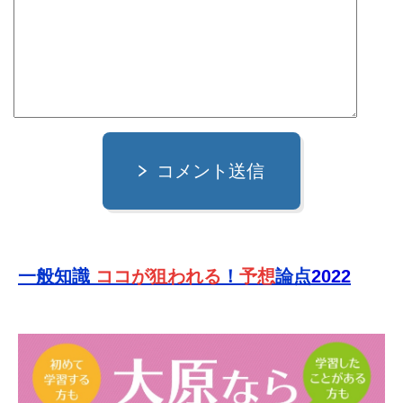
コメント送信
一般知識
ココが狙われる
！
予想
論点
2022