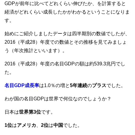
GDPが前年に比べてどれくらい伸びたか、を計算すると
経済がどれくらい成長したかがわかるということになりま
す。
始めにご紹介しましたデータは四半期別の数値でしたが、
2016（平成28）年度での数値とその推移を見てみましょ
う（年次推計といいます）。
2016（平成28）年度の名目GDPの額は約539.3兆円でし
た。
名目GDP成長率
は1.0％の増と
5年連続
の
プラス
でした。
わが国の名目GDPは世界で何位なのでしょうか？
日本は
世界第3位
です。
1位
は
アメリカ
、
2位
は
中国
でした。