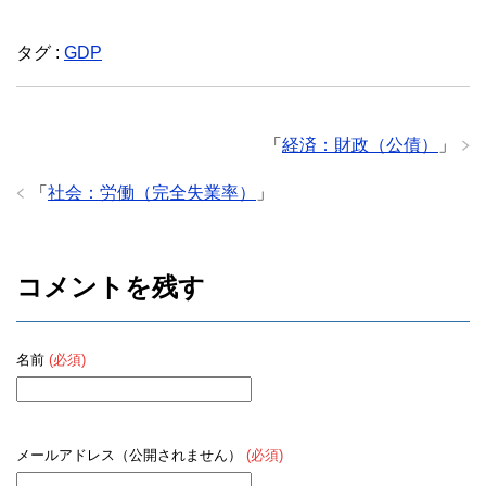
a
wi
n
c
tt
e
タグ :
GDP
e
er
b
o
「
経済：財政（公債）
」
o
「
社会：労働（完全失業率）
」
k
コメントを残す
名前
(必須)
メールアドレス（公開されません）
(必須)