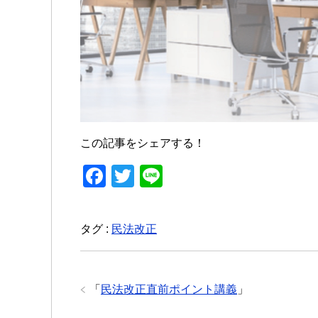
この記事をシェアする！
F
T
Li
a
wi
n
c
tt
e
タグ :
民法改正
e
er
b
o
「
民法改正直前ポイント講義
」
o