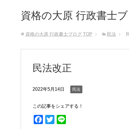
資格の大原 行政書士
資格の大原 行政書士ブログ
TOP
民法
民法改正
2022年5月14日
民法
この記事をシェアする！
F
T
Li
a
wi
n