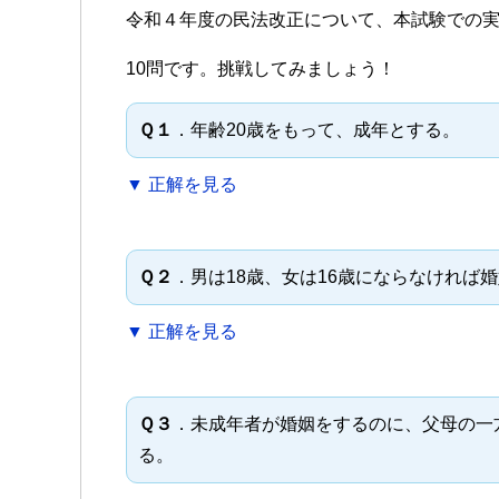
令和４年度の民法改正について、本試験での
c
tt
e
e
er
10問です。挑戦してみましょう！
b
Ｑ１
．年齢20歳をもって、成年とする。
o
o
▼ 正解を見る
k
Ｑ２
．男は18歳、女は16歳にならなければ
▼ 正解を見る
Ｑ３
．未成年者が婚姻をするのに、父母の一
る。