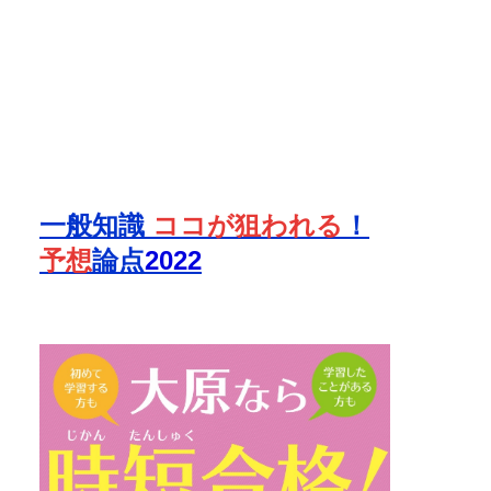
一般知識
ココが狙われる
！
予想
論点
2022