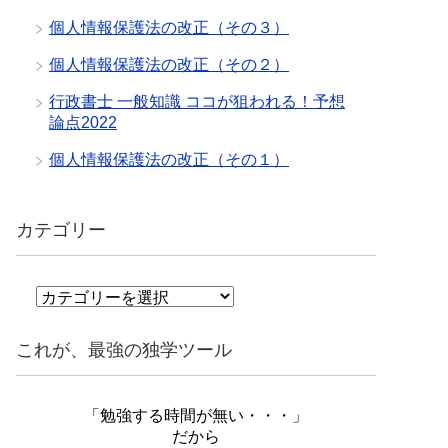
個人情報保護法の改正（その３）
個人情報保護法の改正（その２）
行政書士 一般知識 ココが狙われる！予想
論点2022
個人情報保護法の改正（その１）
カテゴリー
カ
テ
ゴ
これが、最強の独学ツール
リ
ー
「勉強する時間が無い・・・」
だから