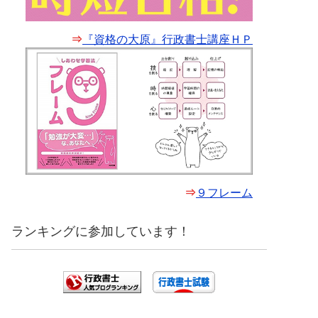
⇒
『資格の大原』行政書士講座ＨＰ
⇒
９フレーム
ランキングに参加しています！