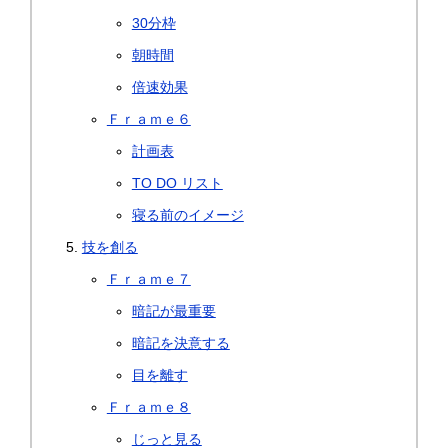
30分枠
朝時間
倍速効果
Ｆｒａｍｅ６
計画表
TO DO リスト
寝る前のイメージ
技を創る
Ｆｒａｍｅ７
暗記が最重要
暗記を決意する
目を離す
Ｆｒａｍｅ８
じっと見る