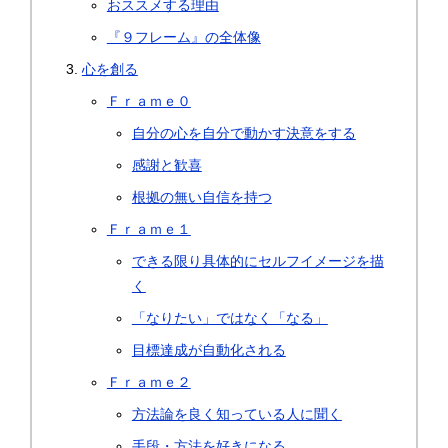
おススメする理由
『９フレーム』の全体像
心を創る
Ｆｒａｍｅ０
自分の心を自分で動かす決意をする
感謝と歓喜
根拠の無い自信を持つ
Ｆｒａｍｅ１
できる限り具体的にセルフイメージを描
く
「なりたい」ではなく「なる」
目標達成が自動化される
Ｆｒａｍｅ２
方法論を良く知っている人に聞く
手段・方法を好きになる