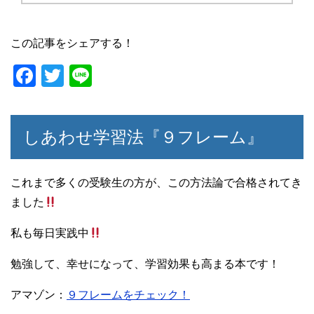
この記事をシェアする！
F
T
Li
a
wi
n
c
tt
e
しあわせ学習法『９フレーム』
e
er
b
o
これまで多くの受験生の方が、この方法論で合格されてき
ました
o
k
私も毎日実践中
勉強して、幸せになって、学習効果も高まる本です！
アマゾン：
９フレームをチェック！