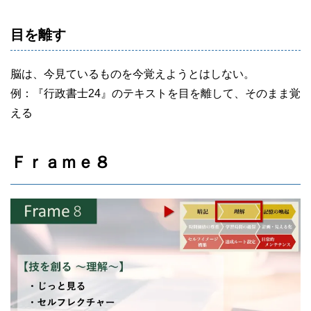
目を離す
脳は、今見ているものを今覚えようとはしない。
例：『行政書士24』のテキストを目を離して、そのまま覚
える
Ｆｒａｍｅ８