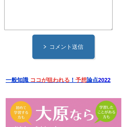
コメント送信
一般知識
ココが狙われる
！
予想
論点
2022