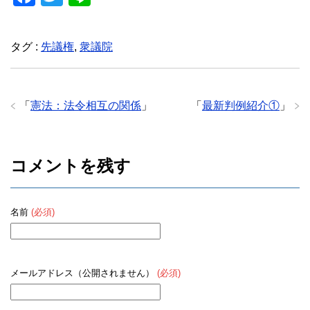
a
wi
n
c
tt
e
タグ :
先議権
,
衆議院
e
er
b
o
「
憲法：法令相互の関係
」
「
最新判例紹介①
」
o
k
コメントを残す
名前
(必須)
メールアドレス（公開されません）
(必須)