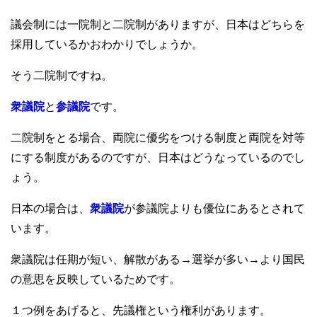
b
議会制には一院制と二院制がありますが、日本はどちらを
o
採用しているかおわかりでしょうか。
o
そう二院制ですね。
k
衆議院
と
参議院
です。
二院制をとる場合、両院に優劣をつける制度と両院を対等
にする制度があるのですが、日本はどうなっているのでし
ょう。
日本の場合は、
衆議院
が参議院よりも優位にあるとされて
います。
衆議院は任期が短い、解散がある→選挙が多い→より国民
の意思を反映しているためです。
１つ例をあげると、先議権という権利があります。