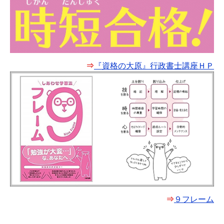
⇒
『資格の大原』行政書士講座ＨＰ
⇒
９フレーム