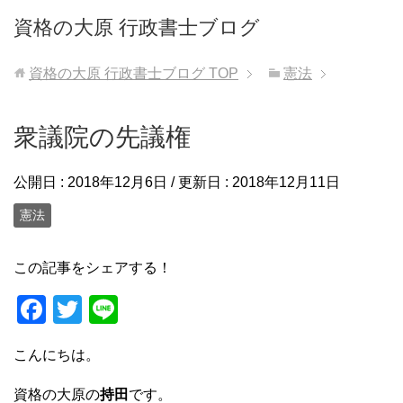
資格の大原 行政書士ブログ
資格の大原 行政書士ブログ
TOP
憲法
衆議院の先議権
公開日 :
2018年12月6日
/ 更新日 :
2018年12月11日
憲法
この記事をシェアする！
F
T
Li
a
wi
n
こんにちは。
c
tt
e
e
er
資格の大原の
持田
です。