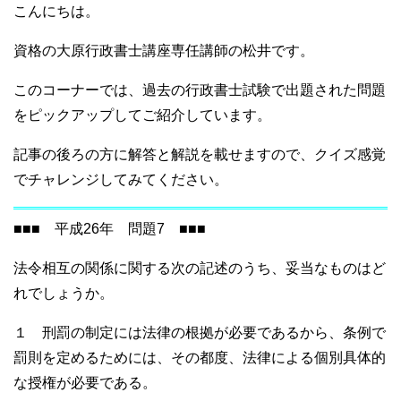
o
こんにちは。
o
資格の大原行政書士講座専任講師の松井です。
k
このコーナーでは、過去の行政書士試験で出題された問題
をピックアップしてご紹介しています。
記事の後ろの方に解答と解説を載せますので、クイズ感覚
でチャレンジしてみてください。
■■■ 平成26年 問題7 ■■■
法令相互の関係に関する次の記述のうち、妥当なものはど
れでしょうか。
１ 刑罰の制定には法律の根拠が必要であるから、条例で
罰則を定めるためには、その都度、法律による個別具体的
な授権が必要である。