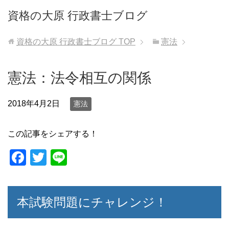
資格の大原 行政書士ブログ
資格の大原 行政書士ブログ
TOP
憲法
憲法：法令相互の関係
2018年4月2日
憲法
この記事をシェアする！
F
T
Li
a
wi
n
c
tt
e
本試験問題にチャレンジ！
e
er
b