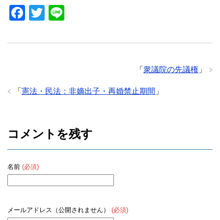
F
T
Li
a
wi
n
c
tt
e
e
er
「
衆議院の先議権
」
b
o
「
憲法・民法：非嫡出子・再婚禁止期間
」
o
k
コメントを残す
名前
(必須)
メールアドレス（公開されません）
(必須)