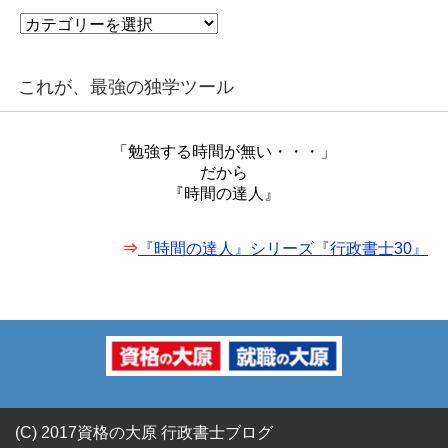
カ
テ
ゴ
リ
これが、最強の独学ツール
ー
「勉強する時間が無い・・・」
だから
『時間の達人』
⇒
『時間の達人』シリーズ『行政書士30』
(C) 2017資格の大原 行政書士ブログ