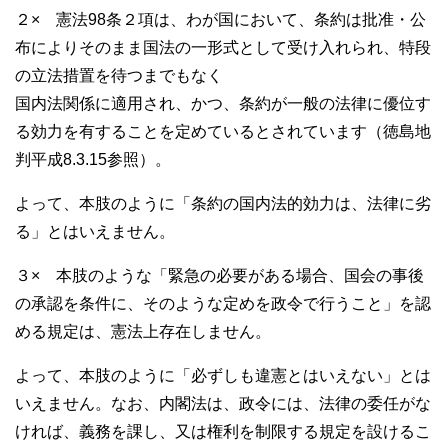
２× 憲法98条２項は、わが国において、条約は批准・公
布によりそのまま国法の一形式として受け入れられ、特段
の立法措置を待つまでもなく
国内法関係に適用され、かつ、条約が一般の法律に優位す
る効力を有することを定めているとされています（徳島地
判平成8.3.15参照）。
よって、本肢のように「条約の国内法的効力は、法律に劣
る」とはいえません。
３× 本肢のような「緊急の必要がある場合、国会の事後
の承認を条件に、そのような定めを政令で行うこと」を認
める規定は、憲法上存在しません。
よって、本肢のように「必ずしも違憲とはいえない」とは
いえません。なお、内閣法は、政令には、法律の委任がな
ければ、義務を課し、又は権利を制限する規定を設けるこ