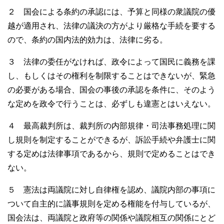
２ 国会による条約の承認には、予算と同様の衆議院の優
越が適用され、法律の議決の方がより厳格な手続を要する
ので、条約の国内法的効力は、法律に劣る。
３ 法律の委任がなければ、政令によって国民に義務を課
し、もしくはその権利を制限することはできないが、緊急
の必要がある場合、国会の事後の承認を条件に、そのよう
な定めを政令で行うことは、必ずしも違憲とはいえない。
４ 最高裁判所は、裁判所の内部規律・司法事務処理に関
し規則を制定することができるが、訴訟手続や弁護士に関
する定めは法律事項であるから、規則で定めることはでき
ない。
５ 憲法は両議院に対し自律権を認め、議院内部の事項に
ついて自主的に議事規則を定める権能を付与しているが、
国会法は、両議院と政府等の関係や議院相互の関係にとど