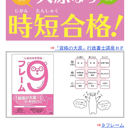
⇒
『資格の大原』行政書士講座ＨＰ
⇒
９フレーム