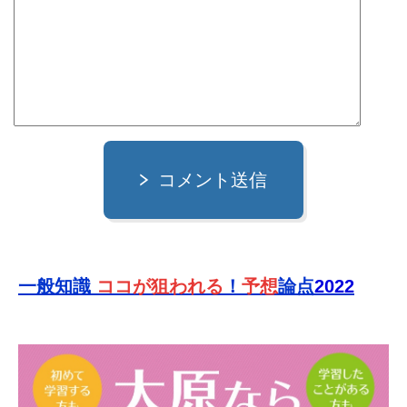
コメント送信
一般知識
ココが狙われる
！
予想
論点
2022