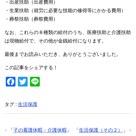
・出産扶助（出産費用）
・生業扶助（就労に必要な技能の修得等にかかる費用）
・葬祭扶助（葬祭費用）
なお、これらの８種類の給付のうち、医療扶助と介護扶助
は現物給付で、その他が金銭給付になります。
最後までお読みいただき、ありがとうございました。
この記事をシェアする！
F
T
Li
a
wi
n
c
tt
e
タグ :
生活保護
e
er
b
o
「
子の看護休暇・介護休暇
」
「
生活保護（その２）
」