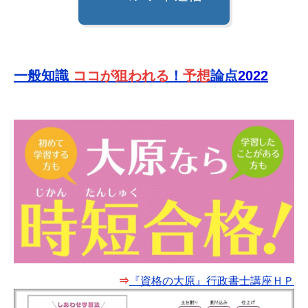
一般知識
ココが狙われる
！
予想
論点
2022
⇒
『資格の大原』行政書士講座ＨＰ