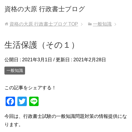
資格の大原 行政書士ブログ
資格の大原 行政書士ブログ
TOP
一般知識
生活保護（その１）
公開日 :
2021年3月1日
/ 更新日 :
2021年2月28日
一般知識
この記事をシェアする！
F
T
Li
a
wi
n
今回は、行政書士試験の一般知識問題対策の情報提供にな
c
tt
e
ります。
e
er