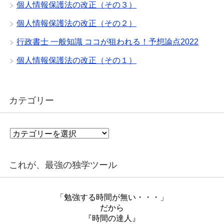
個人情報保護法の改正（その３）
個人情報保護法の改正（その２）
行政書士 一般知識 ココが狙われる！予想論点2022
個人情報保護法の改正（その１）
カテゴリー
カ
テ
ゴ
リ
これが、最強の独学ツール
ー
「勉強する時間が無い・・・」
だから
『時間の達人』