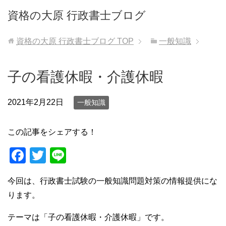
資格の大原 行政書士ブログ
資格の大原 行政書士ブログ
TOP
一般知識
子の看護休暇・介護休暇
2021年2月22日
一般知識
この記事をシェアする！
F
T
Li
a
wi
n
今回は、行政書士試験の一般知識問題対策の情報提供にな
c
tt
e
ります。
e
er
b
テーマは「子の看護休暇・介護休暇」です。