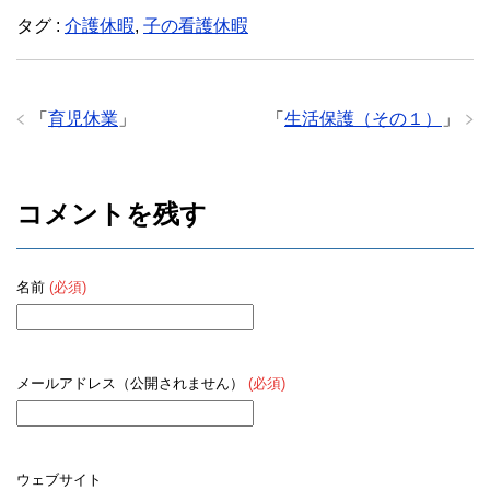
c
tt
e
タグ :
介護休暇
,
子の看護休暇
e
er
b
o
「
育児休業
」
「
生活保護（その１）
」
o
k
コメントを残す
名前
(必須)
メールアドレス（公開されません）
(必須)
ウェブサイト