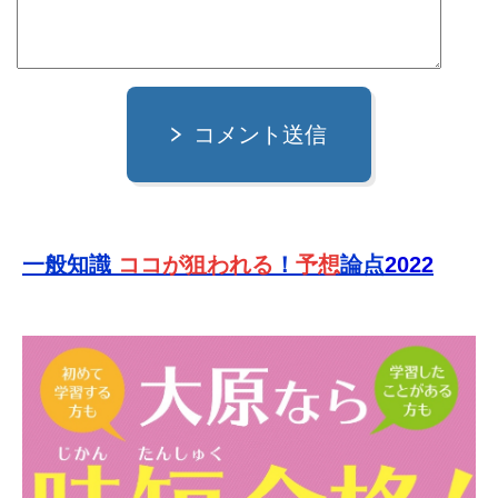
コメント送信
一般知識
ココが狙われる
！
予想
論点
2022