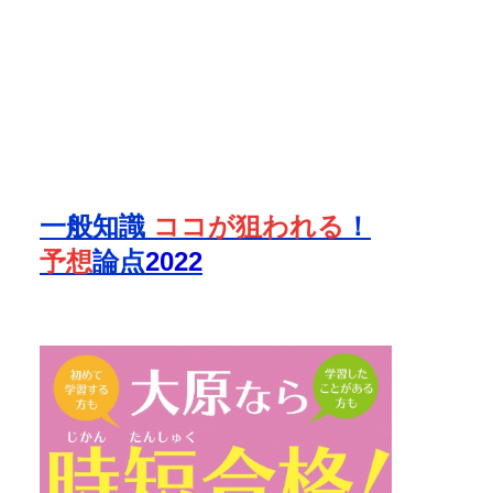
一般知識
ココが狙われる
！
予想
論点
2022