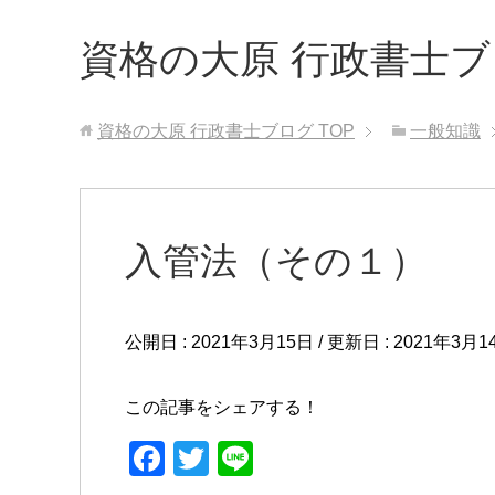
資格の大原 行政書士
資格の大原 行政書士ブログ
TOP
一般知識
入管法（その１）
公開日 :
2021年3月15日
/ 更新日 :
2021年3月1
この記事をシェアする！
F
T
Li
a
wi
n