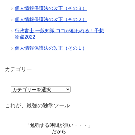
個人情報保護法の改正（その３）
個人情報保護法の改正（その２）
行政書士 一般知識 ココが狙われる！予想
論点2022
個人情報保護法の改正（その１）
カテゴリー
カ
テ
ゴ
これが、最強の独学ツール
リ
ー
「勉強する時間が無い・・・」
だから