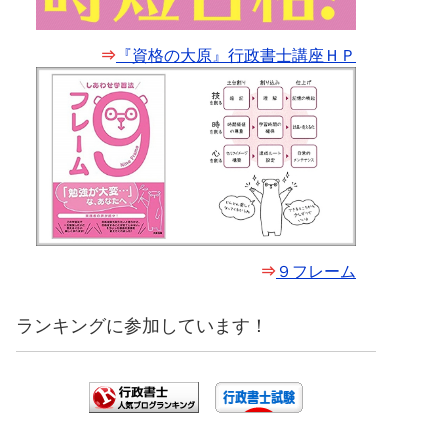
⇒
『資格の大原』行政書士講座ＨＰ
⇒
９フレーム
ランキングに参加しています！