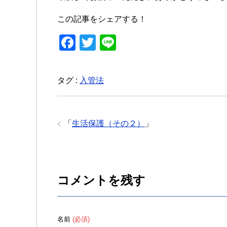
この記事をシェアする！
F
T
Li
a
wi
n
c
tt
e
タグ :
入管法
e
er
b
o
「
生活保護（その２）
」
o
k
コメントを残す
名前
(必須)