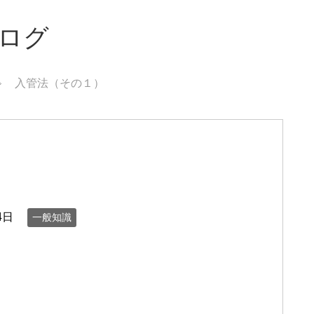
ブログ
入管法（その１）
4日
一般知識