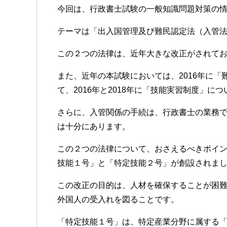
今回は、行政書士試験の一般知識問題対策の
c
tt
e
e
er
テーマは「出入国管理及び難民認定法（入管
b
この２つの法律は、近年大きな改正がされてお
o
また、近年の本試験においては、2016年に「
o
て、2016年と2018年に「技能実習制度」に
k
さらに、入管関係の手続は、行政書士の業務
は十分にあります。
この２つの法律について、おさえるべきポイ
技能１号」と「特定技能２号」が創設されま
この改正の目的は、人材を確保することが困
外国人の受入れを図ることです。
「特定技能１号」は、特定産業分野に属する