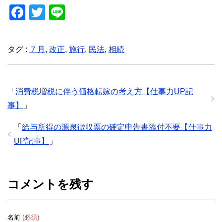
F
T
Li
a
wi
n
c
tt
e
タグ :
７月
,
改正
,
施行
,
民法
,
相続
e
er
b
o
「
消費税増税に伴う価格転嫁の考え方【仕事力UP記
o
事】
」
k
「
給与所得の源泉徴収票の確定申告書添付不要【仕事力
UP記事】
」
コメントを残す
名前
(必須)