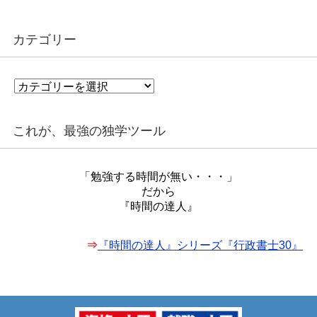
カテゴリー
カ
テ
ゴ
リ
これが、最強の独学ツール
ー
「勉強する時間が無い・・・」
だから
『時間の達人』
⇒
『時間の達人』シリーズ『行政書士30』