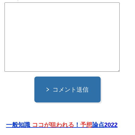
コメント送信
一般知識
ココが狙われる
！
予想
論点
2022