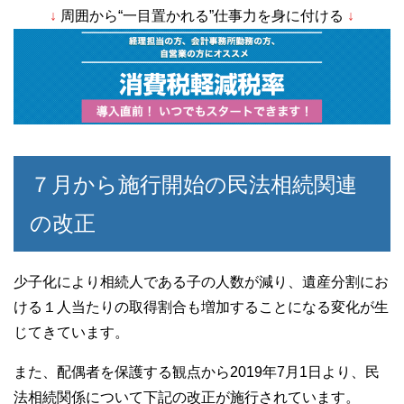
↓
周囲から“一目置かれる”仕事力を身に付ける
↓
c
tt
e
e
er
b
o
o
k
７月から施行開始の民法相続関連
の改正
少子化により相続人である子の人数が減り、遺産分割にお
ける１人当たりの取得割合も増加することになる変化が生
じてきています。
また、配偶者を保護する観点から2019年7月1日より、民
法相続関係について下記の改正が施行されています。