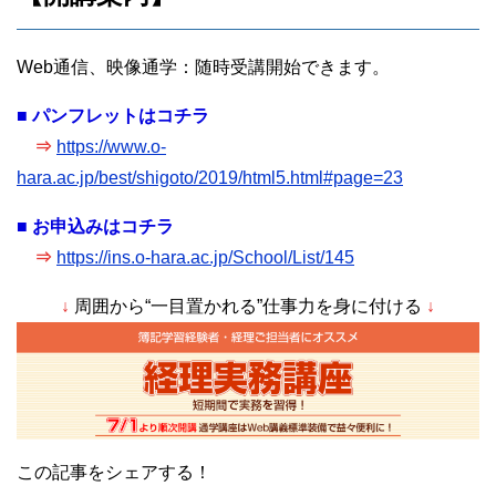
Web通信、映像通学：随時受講開始できます。
■ パンフレットはコチラ
⇒
https://www.o-
hara.ac.jp/best/shigoto/2019/html5.html#page=23
■ お申込みはコチラ
⇒
https://ins.o-hara.ac.jp/School/List/145
↓
周囲から“一目置かれる”仕事力を身に付ける
↓
この記事をシェアする！