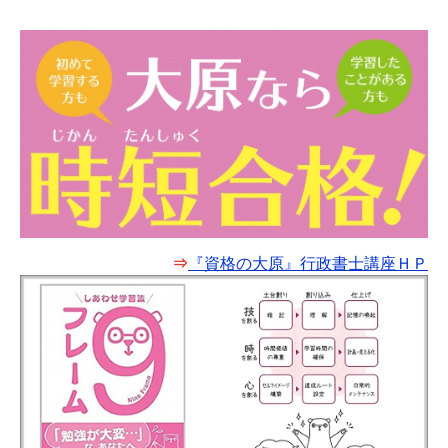
⇒
『資格の大原』行政書士講座ＨＰ