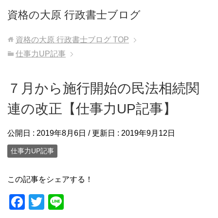
資格の大原 行政書士ブログ
資格の大原 行政書士ブログ
TOP
仕事力UP記事
７月から施行開始の民法相続関
連の改正【仕事力UP記事】
公開日 :
2019年8月6日
/ 更新日 :
2019年9月12日
仕事力UP記事
この記事をシェアする！
F
T
Li
a
wi
n