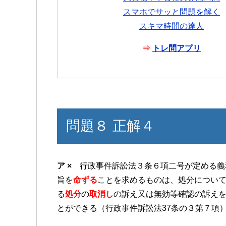
スマホでサッと問題を解く
スキマ時間の達人
⇒
トレ問アプリ
問題８ 正解４
ア ×
行政事件訴訟法３条６項二号が定める義
旨を
命ずる
ことを求めるものは、処分につい
る
処分
の
取消し
の訴え又は無効等確認の訴え
とができる（行政事件訴訟法37条の３第７項