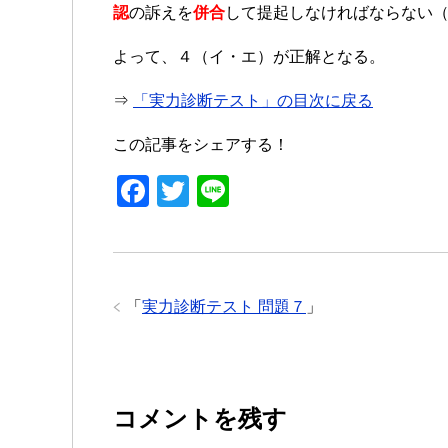
認
の訴えを
併合
して提起しなければならない（
よって、４（イ・エ）が正解となる。
⇒
「実力診断テスト」の目次に戻る
この記事をシェアする！
F
T
Li
a
wi
n
c
tt
e
e
er
「
実力診断テスト 問題７
」
b
o
o
k
コメントを残す