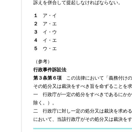
訴えを併合して提起しなければならない。
１
ア・イ
２
ア・エ
３
イ・ウ
４
イ・エ
５
ウ・エ
（参考）
行政事件訴訟法
第３条第６項
この法律において「義務付けの
その処分又は裁決をすべき旨を命ずることを
一 行政庁が一定の処分をすべきであるにか
除く。）。
二 行政庁に対し一定の処分又は裁決を求め
において、当該行政庁がその処分又は裁決を