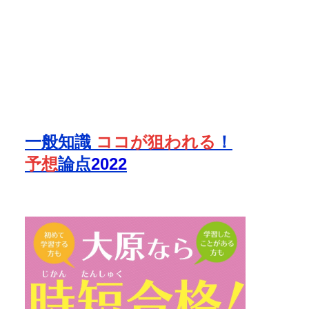
一般知識
ココが狙われる
！
予想
論点
2022