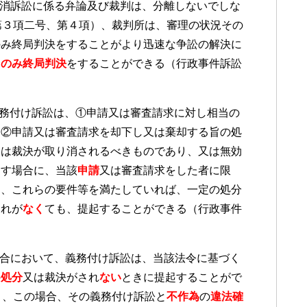
消訴訟に係る弁論及び裁判は、分離しないでしな
第３項二号、第４項）、裁判所は、審理の状況その
のみ終局判決をすることがより迅速な争訟の解決に
て
のみ終局判決
をすることができる（行政事件訴訟
務付け訴訟は、①申請又は審査請求に対し相当の
、②申請又は審査請求を却下し又は棄却する旨の処
又は裁決が取り消されるべきものであり、又は無効
たす場合に、当該
申請
又は審査請求をした者に限
て、これらの要件等を満たしていれば、一定の処分
それが
なく
ても、提起することができる（行政事件
合において、義務付け訴訟は、当該法令に基づく
の
処分
又は裁決がされ
ない
ときに提起することがで
）、この場合、その義務付け訴訟と
不作為
の
違法確