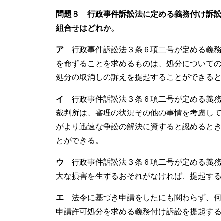
c
tt
e
問題８ 行政事件訴訟法に定める義務付け訴
e
er
組合せはどれか。
b
ア
行政事件訴訟法３条６項二号が定める義務
o
を命ずることを求めるものは、処分について
o
処分の取消しの訴えを提起することができる
k
イ
行政事件訴訟法３条６項二号が定める義務
裁判所は、審理の状況その他の事情を考慮し
がより迅速な争訟の解決に資すると認めると
とができる。
ウ
行政事件訴訟法３条６項二号が定める義務
大な損害を生ずるおそれがなければ、提起す
エ
法令に基づき申請をしたにも関わらず、何
申請許可処分を求める義務付け訴訟を提起す