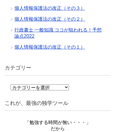
個人情報保護法の改正（その３）
個人情報保護法の改正（その２）
行政書士 一般知識 ココが狙われる！予想
論点2022
個人情報保護法の改正（その１）
カテゴリー
カ
テ
ゴ
これが、最強の独学ツール
リ
ー
「勉強する時間が無い・・・」
だから