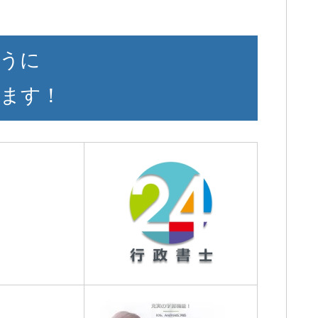
うに
ます！