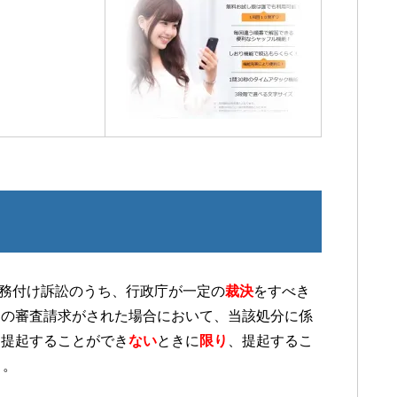
務付け訴訟のうち、行政庁が一定の
裁決
をすべき
ての審査請求がされた場合において、当該処分に係
を提起することができ
ない
ときに
限り
、提起するこ
）。