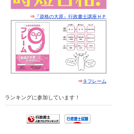
⇒
『資格の大原』行政書士講座ＨＰ
⇒
９フレーム
ランキングに参加しています！