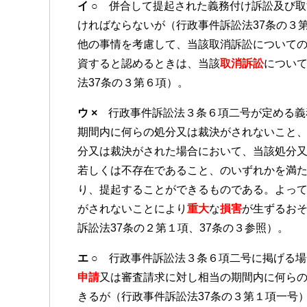
イ ○
併合して提起された義務付け訴訟及び取
ければならないが（行政事件訴訟法37条の３
他の事情を考慮して、当該取消訴訟について
資すると認めるときは、当該
取消訴訟
につい
法37条の３第６項）。
ウ ×
行政事件訴訟法３条６項二号が定める義
期間内に何らの処分又は裁決がされないこと
分又は裁決がされた場合において、当該処分
若しくは不存在であること、のいずれかを満
り、提起することができるものである。よっ
がされないことにより
重大
な
損害
が生ずるお
訴訟法37条の２第１項、37条の３参照）。
エ ○
行政事件訴訟法３条６項二号に掲げる場
申請
又は審査請求に対し相当の期間内に何ら
きるが（行政事件訴訟法37条の３第１項一号