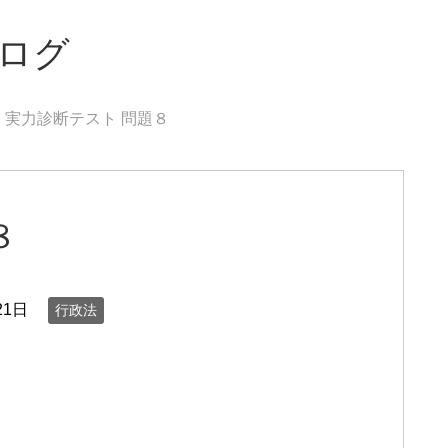
ブログ
実力診断テスト 問題８
８
21日
行政法