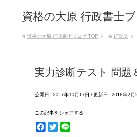
資格の大原 行政書士
資格の大原 行政書士ブログ
TOP
行政法
実力診断テスト 問題
公開日 :
2017年10月17日
/ 更新日 :
2018年2月
この記事をシェアする！
F
T
Li
a
wi
n