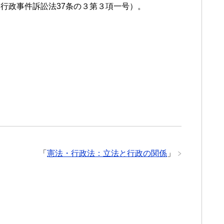
行政事件訴訟法37条の３第３項一号）。
「
憲法・行政法：立法と行政の関係
」