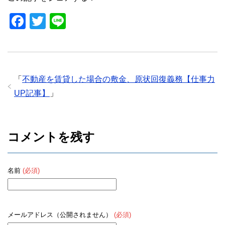
o
F
T
Li
o
a
wi
n
k
c
tt
e
e
er
「
不動産を賃貸した場合の敷金、原状回復義務【仕事力
b
UP記事】
」
o
o
k
コメントを残す
名前
(必須)
メールアドレス（公開されません）
(必須)