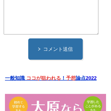
コメント送信
一般知識
ココが狙われる
！
予想
論点
2022