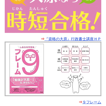
⇒
『資格の大原』行政書士講座ＨＰ
⇒
９フレーム