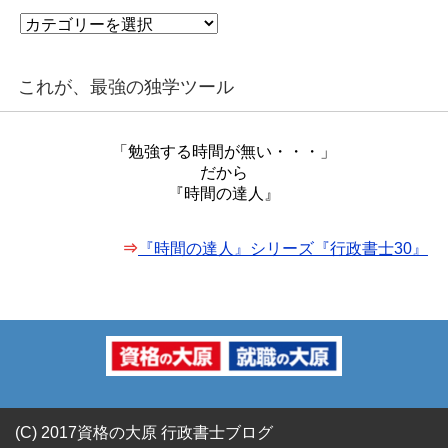
カ
テ
ゴ
リ
これが、最強の独学ツール
ー
「勉強する時間が無い・・・」
だから
『時間の達人』
⇒
『時間の達人』シリーズ『行政書士30』
(C) 2017資格の大原 行政書士ブログ