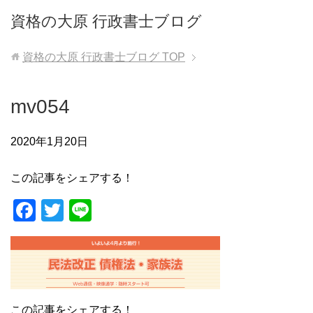
資格の大原 行政書士ブログ
資格の大原 行政書士ブログ
TOP
mv054
2020年1月20日
この記事をシェアする！
F
T
Li
a
wi
n
c
tt
e
e
er
b
この記事をシェアする！