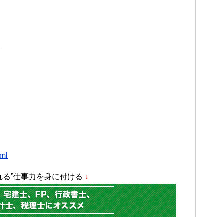
与
tml
れる”仕事力を身に付ける
↓