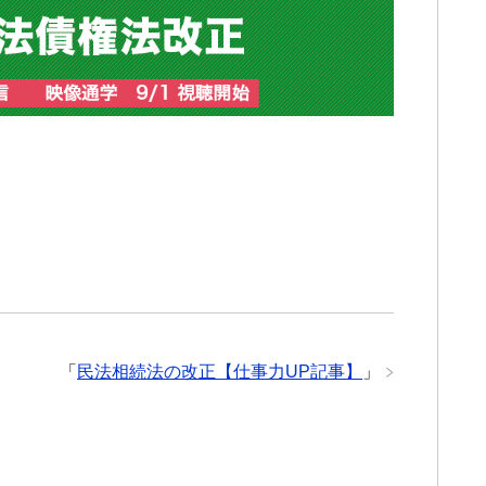
「
民法相続法の改正【仕事力UP記事】
」