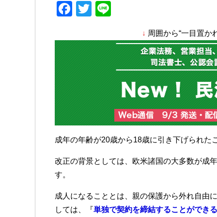
F
T
Li
a
wi
n
↓
周囲から“一目置か
c
tt
e
e
er
b
o
o
k
成年の年齢が20歳から18歳に引き下げられた
改正の背景としては、欧米諸国の大多数が成年
す。
成人になることとは、親の保護から外れ自由
しては、『
単独で契約を締結することができ