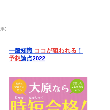
記事】
一般知識
ココが狙われる
！
予想
論点
2022