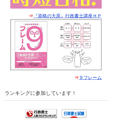
⇒
『資格の大原』行政書士講座ＨＰ
⇒
９フレーム
ランキングに参加しています！