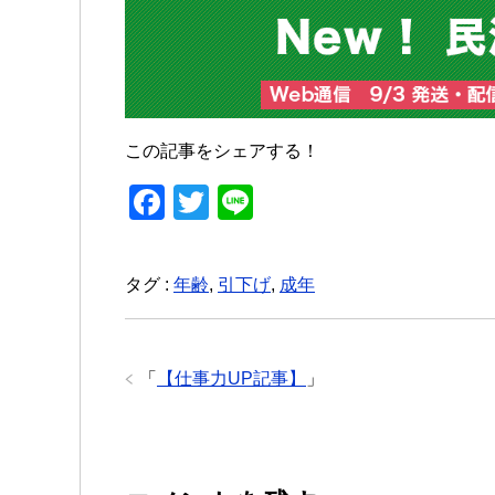
この記事をシェアする！
F
T
Li
a
wi
n
c
tt
e
タグ :
年齢
,
引下げ
,
成年
e
er
b
o
「
【仕事力UP記事】
」
o
k