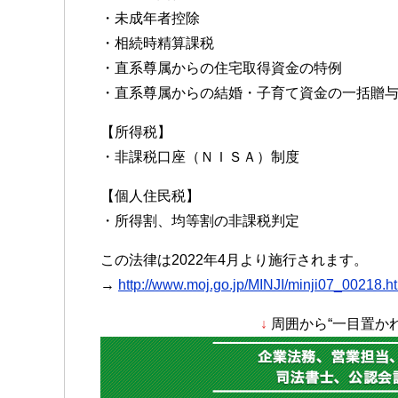
・未成年者控除
・相続時精算課税
・直系尊属からの住宅取得資金の特例
・直系尊属からの結婚・子育て資金の一括贈
【所得税】
・非課税口座（ＮＩＳＡ）制度
【個人住民税】
・所得割、均等割の非課税判定
この法律は2022年4月より施行されます。
→
http://www.moj.go.jp/MINJI/minji07_00218.h
↓
周囲から“一目置か