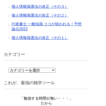
個人情報保護法の改正（その３）
個人情報保護法の改正（その２）
行政書士 一般知識 ココが狙われる！予想
論点2022
個人情報保護法の改正（その１）
カテゴリー
カ
テ
ゴ
これが、最強の独学ツール
リ
ー
「勉強する時間が無い・・・」
だから