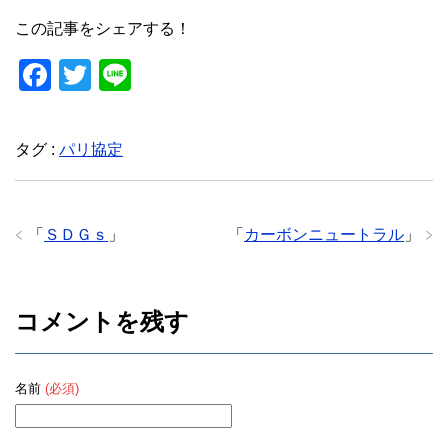
この記事をシェアする！
F
T
Li
a
wi
n
c
tt
e
タグ :
パリ協定
e
er
b
o
「
ＳＤＧｓ
」
「
カーボンニュートラル
」
o
k
コメントを残す
名前
(必須)