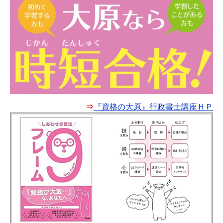
⇒
『資格の大原』行政書士講座ＨＰ