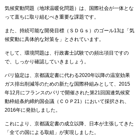
o
気候変動問題（地球温暖化問題）は、国際社会が一体とな
o
って直ちに取り組むべき重要な課題です。
k
また、持続可能な開発目標（ＳＤＧｓ）のゴール13は「気
候変動に具体的な対策を」とされています。
そして、環境問題は、行政書士試験での頻出項目ですの
で、しっかり確認していきましょう。
パリ協定は、京都議定書に代わる2020年以降の温室効果
ガス排出削減等のための新たな国際枠組みとして、2015
年12月にフランスのパリで開催された第21回国連気候変
動枠組条約締約国会議（ＣＯＰ21）において採択され、
2016年に発効しました。
これにより、京都議定書の成立以降、日本が主張してきた
「全ての国による取組」が実現しました。