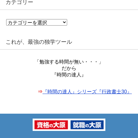
カテゴリー
カ
テ
ゴ
リ
これが、最強の独学ツール
ー
「勉強する時間が無い・・・」
だから
『時間の達人』
⇒
『時間の達人』シリーズ『行政書士30』