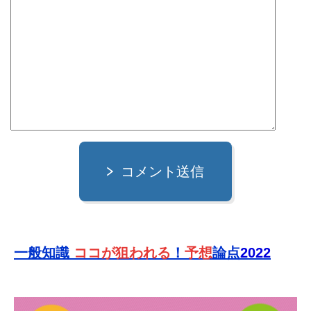
コメント送信
一般知識
ココが狙われる
！
予想
論点
2022