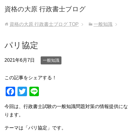
資格の大原 行政書士ブログ
資格の大原 行政書士ブログ
TOP
一般知識
パリ協定
2021年6月7日
一般知識
この記事をシェアする！
F
T
Li
a
wi
n
今回は、行政書士試験の一般知識問題対策の情報提供にな
c
tt
e
ります。
e
er
b
テーマは「パリ協定」です。