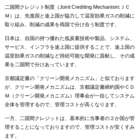
二国間クレジット制度（Joint Crediting Mechanism:ＪＣ
Ｍ）は、先進国と途上国が協力して温室効果ガスの削減に
取り組み、削減の成果を両国で分け合う制度です。
日本は、自国の持つ優れた低炭素技術や製品、システム、
サービス、インフラを途上国に提供することで、途上国の
温室効果ガスの削減など持続可能な開発に貢献し、その成
果を二国間で分けあっています。
京都議定書の「クリーン開発メカニズム」と似ております
が、クリーン開発メカニズムは、京都議定書締約国やＣＤ
Ｍ（クリーン開発メカニズム）理事会が一括してシステム
全体を管理するので、管理コストが高くなります。
一方、二国間クレジットは、基本的に当事者の２か国が管
理することになっておりますので、管理コストが安くすみ
ます。