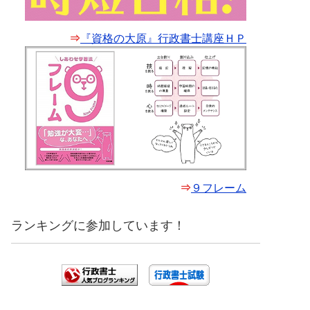
⇒
『資格の大原』行政書士講座ＨＰ
⇒
９フレーム
ランキングに参加しています！