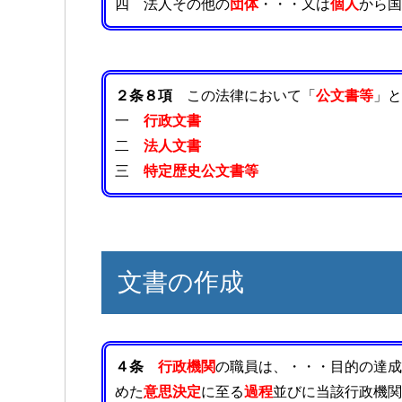
四 法人その他の
団体
・・・又は
個人
から国
２条８項
この法律において「
公文書等
」と
一
行政文書
二
法人文書
三
特定歴史公文書等
文書の作成
４条
行政機関
の職員は、・・・目的の達成
めた
意思決定
に至る
過程
並びに当該行政機関