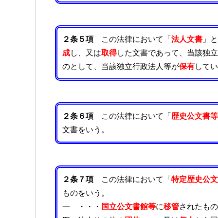
２条５項
この法律において「
法人文書
」と
成
し、又は
取得
した文書であって、当該独立
のとして、当該独立行政法人等が
保有
してい
２条６項
この法律において「
歴史公文書等
文書をいう。
２条７項
この法律において「
特定歴史公文
ものをいう。
一 ・・・
国立公文書館等
に
移管
されたもの