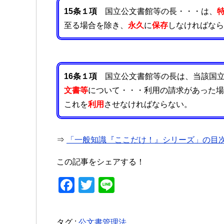
15条１項
国立公文書館等の長・・・は、
至る場合を除き、
永久
に
保存
しなければなら
16条１項
国立公文書館等の長は、当該国立
文書等
について・・・利用の請求があった場
これを
利用
させなければならない。
⇒
「一般知識『ここだけ！』シリーズ」の目
この記事をシェアする！
F
T
Li
a
wi
n
c
tt
e
タグ :
公文書管理法