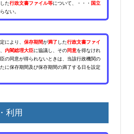
した
行政文書ファイル等
について、・・・
国立
らない。
定により、
保存期間
が
満了
した
行政文書ファイ
、
内閣総理大臣
に協議し、その
同意
を得なけれ
臣の同意が得られないときは、当該行政機関の
たに保存期間及び保存期間の満了する日を設定
・利用