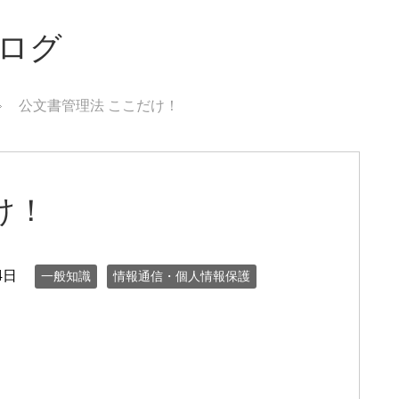
ブログ
公文書管理法 ここだけ！
け！
4日
一般知識
情報通信・個人情報保護