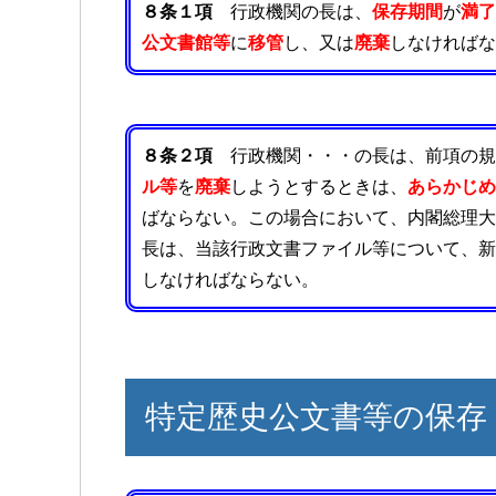
８条１項
行政機関の長は、
保存期間
が
満了
公文書館等
に
移管
し、又は
廃棄
しなければな
８条２項
行政機関・・・の長は、前項の規
ル等
を
廃棄
しようとするときは、
あらかじめ
ばならない。この場合において、内閣総理大
長は、当該行政文書ファイル等について、新
しなければならない。
特定歴史公文書等の保存