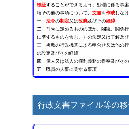
検証
することができるよう、処理に係る事案
項その他の事項について、
文書
を
作成
しなけ
一
法令
の
制定
又は
改廃
及びその
経緯
二 前号に定めるもののほか、閣議、関係行
に準ずるものを含む。）の決定又は了解及び
三 複数の行政機関による申合せ又は他の行
の設定及びその経緯
四 個人又は法人の権利義務の得喪及びその
五 職員の人事に関する事項
行政文書ファイル等の移