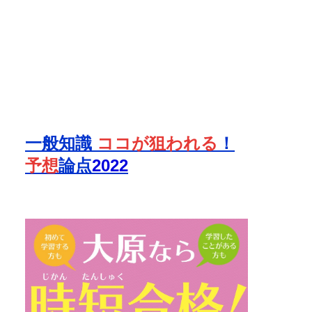
一般知識
ココが狙われる
！
予想
論点
2022