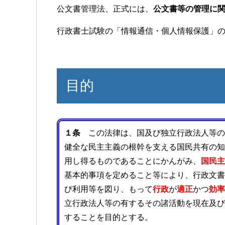
公文書管理法、正式には、
公文書等の管理に
c
tt
e
e
er
行政書士試験の「情報通信・個人情報保護」
b
o
o
目的
k
１条
この法律は、国及び独立行政法人等の
健全な民主主義の根幹を支える国民共有の知
用し得るものであることにかんがみ、
国民主
基本的事項を定めること等により、行政文書
び利用等を図り、もって
行政
が
適正
かつ
効率
立行政法人等の有するその諸活動を現在及び
することを目的とする。