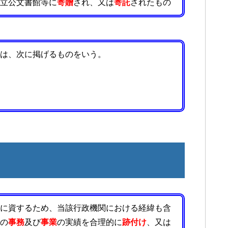
立公文書館等に
寄贈
され、又は
寄託
されたもの
は、次に掲げるものをいう。
に資するため、当該行政機関における経緯も含
の
事務
及び
事業
の実績を合理的に
跡付け
、又は