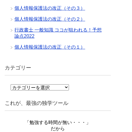
個人情報保護法の改正（その３）
個人情報保護法の改正（その２）
行政書士 一般知識 ココが狙われる！予想
論点2022
個人情報保護法の改正（その１）
カテゴリー
カ
テ
ゴ
これが、最強の独学ツール
リ
ー
「勉強する時間が無い・・・」
だから