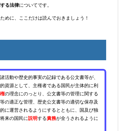
関する法律
についてです。
のために、ここだけは読んでおきましょう！
諸活動や歴史的事実の記録である公文書等が、
的資源として、主権者である国民が主体的に利
権
の理念にのっとり、公文書等の管理に関する
等の適正な管理、歴史公文書等の適切な保存及
的に運営されるようにするとともに、国及び独
将来の国民に
説明
する
責務
が全うされるように