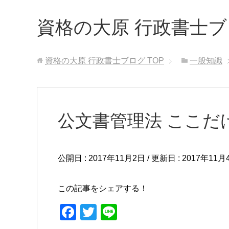
資格の大原 行政書士
資格の大原 行政書士ブログ
TOP
一般知識
公文書管理法 ここだ
公開日 :
2017年11月2日
/ 更新日 :
2017年11月
この記事をシェアする！
F
T
Li
a
wi
n