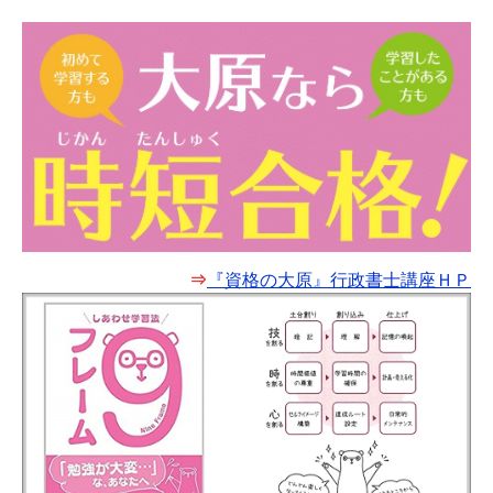
⇒
『資格の大原』行政書士講座ＨＰ