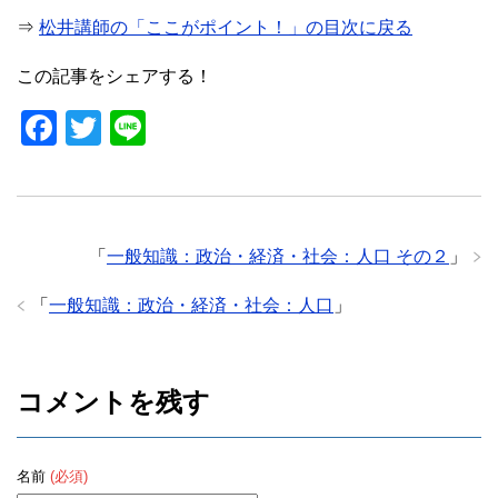
⇒
松井講師の「ここがポイント！」の目次に戻る
この記事をシェアする！
F
T
Li
a
wi
n
c
tt
e
e
er
「
一般知識：政治・経済・社会：人口 その２
」
b
o
「
一般知識：政治・経済・社会：人口
」
o
k
コメントを残す
名前
(必須)