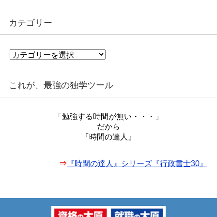
カテゴリー
カ
テ
ゴ
リ
これが、最強の独学ツール
ー
「勉強する時間が無い・・・」
だから
『時間の達人』
⇒
『時間の達人』シリーズ『行政書士30』