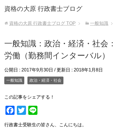
資格の大原 行政書士ブログ
資格の大原 行政書士ブログ
TOP
一般知識
一般知識：政治・経済・社会：
労働（勤務間インターバル）
公開日 :
2017年9月30日
/ 更新日 :
2018年1月8日
一般知識
政治・経済・社会
この記事をシェアする！
F
T
Li
a
wi
n
行政書士受験生の皆さん、こんにちは。