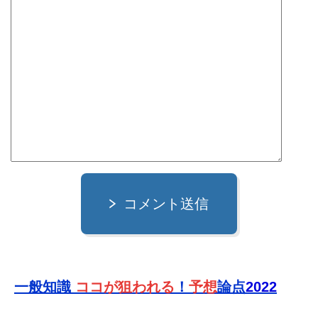
コメント送信
一般知識
ココが狙われる
！
予想
論点
2022