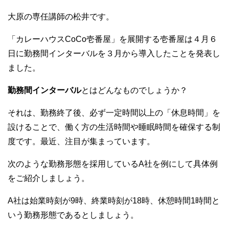
c
tt
e
e
er
大原の専任講師の松井です。
b
「カレーハウスCoCo壱番屋」を展開する壱番屋は４月６
o
日に勤務間インターバルを３月から導入したことを発表し
o
ました。
k
勤務間インターバル
とはどんなものでしょうか？
それは、勤務終了後、必ず一定時間以上の「休息時間」を
設けることで、働く方の生活時間や睡眠時間を確保する制
度です。最近、注目が集まっています。
次のような勤務形態を採用しているA社を例にして具体例
をご紹介しましょう。
A社は始業時刻が9時、終業時刻が18時、休憩時間1時間と
いう勤務形態であるとしましょう。