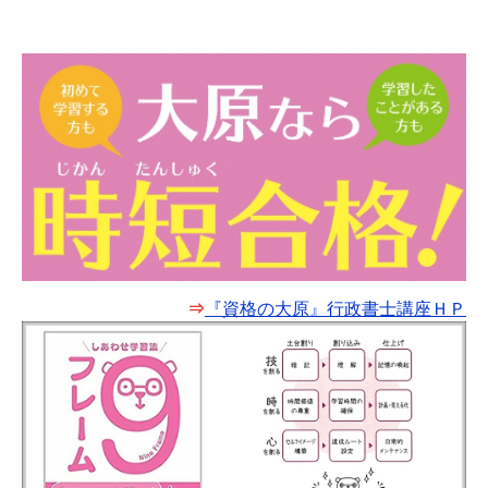
⇒
『資格の大原』行政書士講座ＨＰ