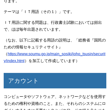
ります。
e
er
b
テーマは「ＩＴ用語（その１）」です。
o
ＩＴ用語に関する問題は、行政書士試験においては頻出
o
で、ほぼ毎年出題されています。
k
（なお、以下に記載する用語の説明は、「総務省『国民の
ための情報セキュリティサイト』
（
https://www.soumu.go.jp/main_sosiki/joho_tsusin/securit
y/index.html
）を加工して作成しています）
アカウント
コンピュータやソフトウェア、ネットワークなどを使用す
るための権利や資格のこと。また、それらのシステムにロ