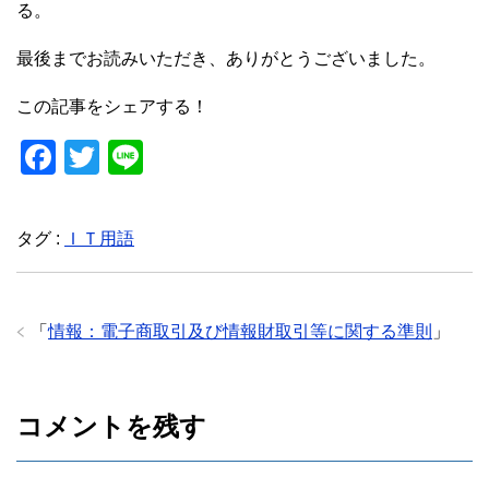
る。
最後までお読みいただき、ありがとうございました。
この記事をシェアする！
F
T
Li
a
wi
n
c
tt
e
タグ :
ＩＴ用語
e
er
b
o
「
情報：電子商取引及び情報財取引等に関する準則
」
o
k
コメントを残す