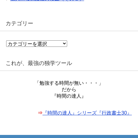
カテゴリー
カ
テ
ゴ
リ
これが、最強の独学ツール
ー
「勉強する時間が無い・・・」
だから
『時間の達人』
⇒
『時間の達人』シリーズ『行政書士30』