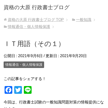
資格の大原 行政書士ブログ
資格の大原 行政書士ブログ
TOP
一般知識
情報通信・個人情報保護
ＩＴ用語（その１）
公開日 :
2021年9月6日
/ 更新日 :
2021年9月20日
情報通信・個人情報保護
この記事をシェアする！
F
T
Li
a
wi
n
今回は、行政書士試験の一般知識問題対策の情報提供にな
c
tt
e