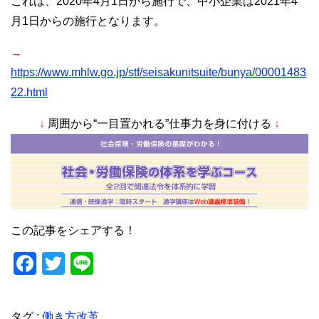
これは、2020年4月1日から施行で、中小企業は2021年4
月1日からの施行となります。
→
https://www.mhlw.go.jp/stf/seisakunitsuite/bunya/00001483
22.html
↓
周囲から“一目置かれる”仕事力を身に付ける
↓
この記事をシェアする！
F
T
Li
a
wi
n
c
tt
e
タグ :
働き方改革