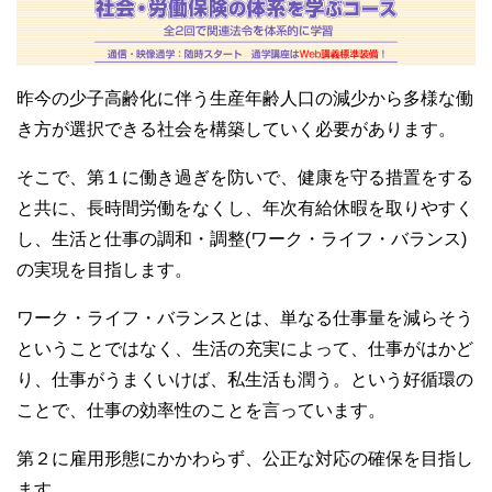
b
o
o
昨今の少子高齢化に伴う生産年齢人口の減少から多様な働
k
き方が選択できる社会を構築していく必要があります。
そこで、第１に働き過ぎを防いで、健康を守る措置をする
と共に、長時間労働をなくし、年次有給休暇を取りやすく
し、生活と仕事の調和・調整(ワーク・ライフ・バランス)
の実現を目指します。
ワーク・ライフ・バランスとは、単なる仕事量を減らそう
ということではなく、生活の充実によって、仕事がはかど
り、仕事がうまくいけば、私生活も潤う。という好循環の
ことで、仕事の効率性のことを言っています。
第２に雇用形態にかかわらず、公正な対応の確保を目指し
ます。