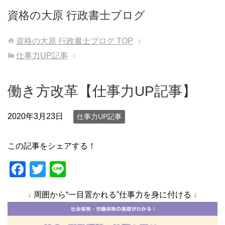
資格の大原 行政書士ブログ
資格の大原 行政書士ブログ
TOP
仕事力UP記事
働き方改革【仕事力UP記事】
2020年3月23日
仕事力UP記事
この記事をシェアする！
F
T
Li
a
wi
n
↓
周囲から“一目置かれる”仕事力を身に付ける
↓
c
tt
e
e
er