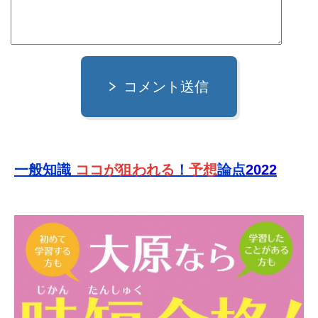
コメント送信
一般知識
ココが狙われる
！
予想
論点
2022