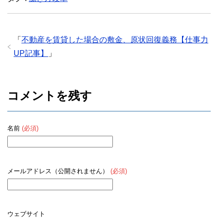
e
er
b
o
「
不動産を賃貸した場合の敷金、原状回復義務【仕事力
o
UP記事】
」
k
コメントを残す
名前
(必須)
メールアドレス（公開されません）
(必須)
ウェブサイト