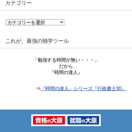
カテゴリー
カ
テ
ゴ
リ
これが、最強の独学ツール
ー
「勉強する時間が無い・・・」
だから
『時間の達人』
⇒
『時間の達人』シリーズ『行政書士30』