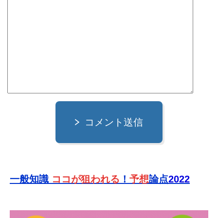
コメント送信
一般知識
ココが狙われる
！
予想
論点
2022