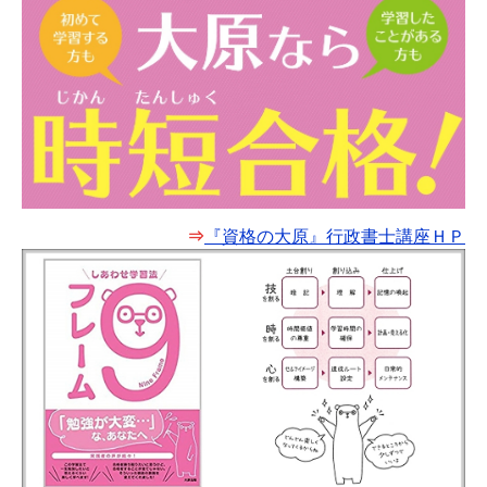
⇒
『資格の大原』行政書士講座ＨＰ