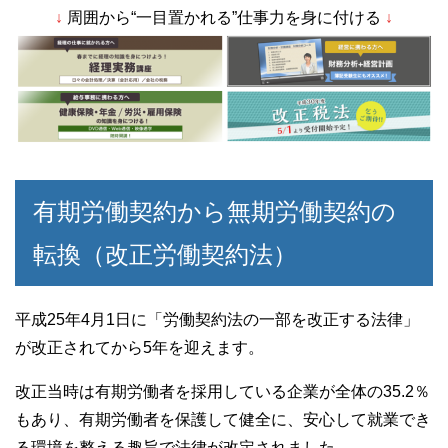
↓
周囲から“一目置かれる”仕事力を身に付ける
↓
c
tt
e
e
er
b
o
o
k
有期労働契約から無期労働契約の
転換（改正労働契約法）
平成25年4月1日に「労働契約法の一部を改正する法律」
が改正されてから5年を迎えます。
改正当時は有期労働者を採用している企業が全体の35.2％
もあり、有期労働者を保護して健全に、安心して就業でき
る環境を整える趣旨で法律が改定されました。