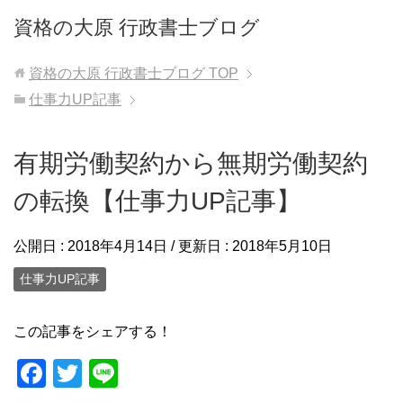
資格の大原 行政書士ブログ
資格の大原 行政書士ブログ
TOP
仕事力UP記事
有期労働契約から無期労働契約
の転換【仕事力UP記事】
公開日 :
2018年4月14日
/ 更新日 :
2018年5月10日
仕事力UP記事
この記事をシェアする！
F
T
Li
a
wi
n