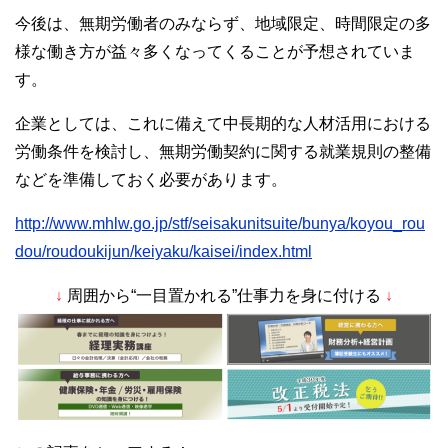
今後は、無期労働者のみならず、地域限定、時間限定の多
様な働き方が益々多くなってくることが予想されていま
す。
企業としては、これに備えて中長期的な人材活用における
労働条件を検討し、無期労働契約に関する就業規則の整備
などを準備しておく必要があります。
http://www.mhlw.go.jp/stf/seisakunitsuite/bunya/koyou_rou
dou/roudoukijun/keiyaku/kaisei/index.html
↓
周囲から“一目置かれる”仕事力を身に付ける
↓