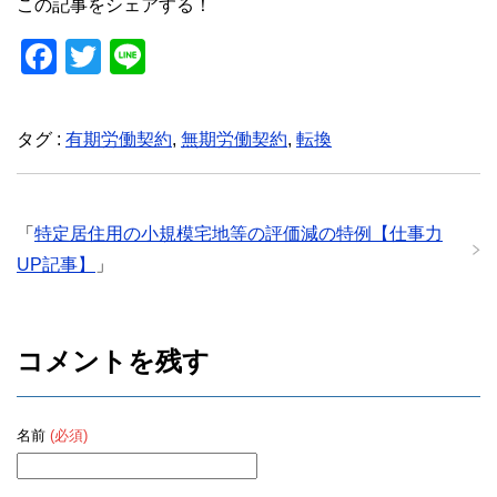
この記事をシェアする！
F
T
Li
a
wi
n
c
tt
e
タグ :
有期労働契約
,
無期労働契約
,
転換
e
er
b
o
「
特定居住用の小規模宅地等の評価減の特例【仕事力
o
UP記事】
」
k
コメントを残す
名前
(必須)