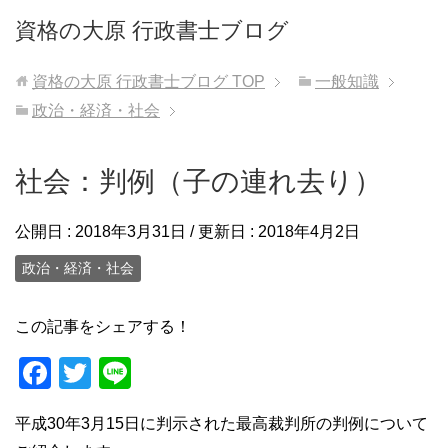
資格の大原 行政書士ブログ
資格の大原 行政書士ブログ
TOP
一般知識
政治・経済・社会
社会：判例（子の連れ去り）
公開日 :
2018年3月31日
/ 更新日 :
2018年4月2日
政治・経済・社会
この記事をシェアする！
F
T
Li
a
wi
n
平成30年3月15日に判示された最高裁判所の判例について
c
tt
e