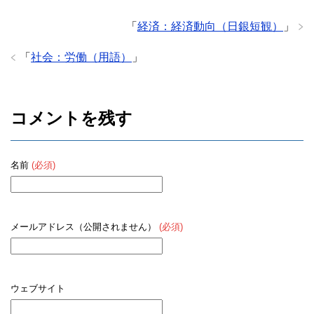
b
o
「
経済：経済動向（日銀短観）
」
o
「
社会：労働（用語）
」
k
コメントを残す
名前
(必須)
メールアドレス（公開されません）
(必須)
ウェブサイト