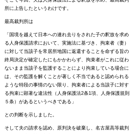
所に上告したというわけです。
最高裁判所は
「国境を越えて日本への連れ去りをされた子の釈放を求め
る人身保護請求において、実施法に基づき、拘束者（妻）
に対して当該子を常居所地国に返還することを命ずる旨の
終局決定が確定したにもかかわらず、拘束者がこれに従わ
ないまま当該子を監護することにより拘束している場合に
は、その監護を解くことが著しく不当であると認められる
ような特段の事情のない限り、拘束者による当該子に対す
る拘束に顕著な違法性（人身保護法2条1項、人身保護規則
５条）があるというべきである」
との判断を示しました。
そして夫の請求を認め、原判決を破棄し、名古屋高等裁判