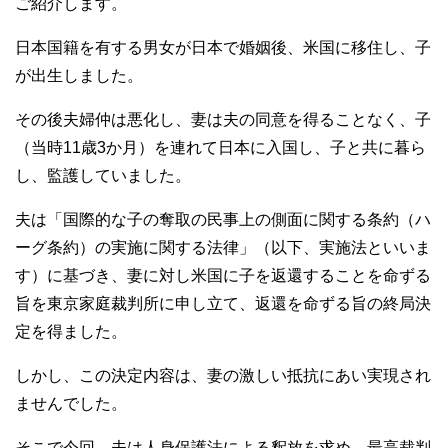
ご紹介します。
e
er
b
日本国籍を有する男女が日本で婚姻後、米国に移住し、子
が出生しました。
o
o
その後夫婦仲は悪化し、妻は夫の同意を得ることなく、子
k
（当時11歳3か月）を連れて日本に入国し、子と共に暮ら
し、監護していました。
夫は「国際的な子の奪取の民事上の側面に関する条約（ハ
ーグ条約）の実施に関する法律」（以下、実施法といいま
す）に基づき、妻に対し米国に子を返還することを命ずる
旨を東京家庭裁判所に申し立て、返還を命ずる旨の終局決
定を得ました。
しかし、この決定内容は、妻の激しい抵抗にあい実現され
ませんでした。
そこで今回、夫は人身保護法による釈放を求め、最高裁判