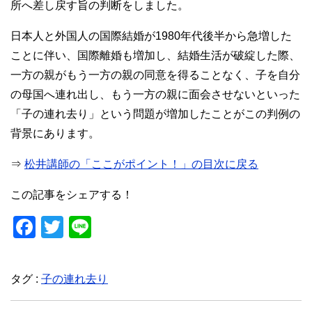
所へ差し戻す旨の判断をしました。
日本人と外国人の国際結婚が1980年代後半から急増した
ことに伴い、国際離婚も増加し、結婚生活が破綻した際、
一方の親がもう一方の親の同意を得ることなく、子を自分
の母国へ連れ出し、もう一方の親に面会させないといった
「子の連れ去り」という問題が増加したことがこの判例の
背景にあります。
⇒
松井講師の「ここがポイント！」の目次に戻る
この記事をシェアする！
F
T
Li
a
wi
n
c
tt
e
タグ :
子の連れ去り
e
er