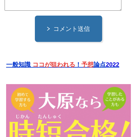
コメント送信
一般知識
ココが狙われる
！
予想
論点
2022