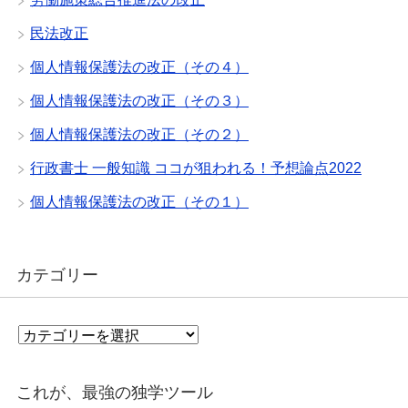
民法改正
個人情報保護法の改正（その４）
個人情報保護法の改正（その３）
個人情報保護法の改正（その２）
行政書士 一般知識 ココが狙われる！予想論点2022
個人情報保護法の改正（その１）
カテゴリー
カ
テ
ゴ
リ
これが、最強の独学ツール