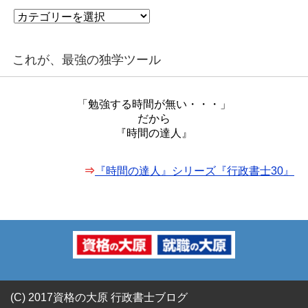
カ
テ
ゴ
リ
これが、最強の独学ツール
ー
「勉強する時間が無い・・・」
だから
『時間の達人』
⇒
『時間の達人』シリーズ『行政書士30』
(C) 2017資格の大原 行政書士ブログ