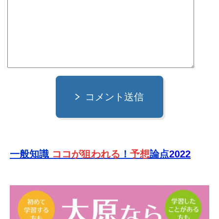
コメント送信
一般知識
ココが狙われる
！
予想
論点
2022