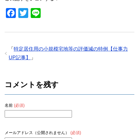
o
F
T
Li
o
a
wi
n
k
c
tt
e
e
er
「
特定居住用の小規模宅地等の評価減の特例【仕事力
b
UP記事】
」
o
o
k
コメントを残す
名前
(必須)
メールアドレス（公開されません）
(必須)