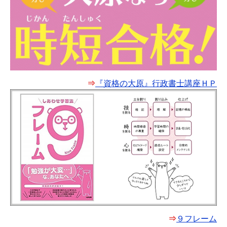
⇒
『資格の大原』行政書士講座ＨＰ
⇒
９フレーム