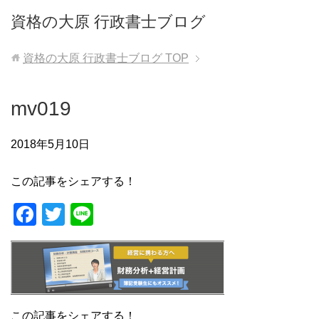
資格の大原 行政書士ブログ
資格の大原 行政書士ブログ
TOP
mv019
2018年5月10日
この記事をシェアする！
F
T
Li
a
wi
n
c
tt
e
e
er
b
この記事をシェアする！