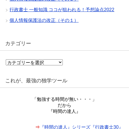
行政書士 一般知識 ココが狙われる！予想論点2022
個人情報保護法の改正（その１）
カテゴリー
カ
テ
ゴ
リ
これが、最強の独学ツール
ー
「勉強する時間が無い・・・」
だから
『時間の達人』
⇒
『時間の達人』シリーズ『行政書士30』