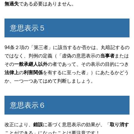
無過失
である必要はありません。
意思表示５
94条２項の「第三者」に該当するか否かは、丸暗記するの
ではなく、判例の定義（「虚偽の意思表示の
当事者
または
その
一般承継人以外
の者であって、その表示の目的につき
法律上
の
利害関係
を有するに至った者」）にあたるかどう
か、一つ一つあてはめて判断しましょう。
意思表示６
改正により、
錯誤
に基づく意思表示の効果が、「
取り消す
ことができる」になったことは要注意です！