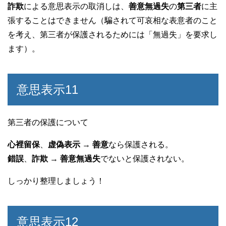
詐欺
による意思表示の取消しは、
善意無過失
の
第三者
に主
張することはできません（騙されて可哀相な表意者のこと
を考え、第三者が保護されるためには「無過失」を要求し
ます）。
意思表示11
第三者の保護について
心裡留保
、
虚偽表示
→
善意
なら保護される。
錯誤
、
詐欺
→
善意無過失
でないと保護されない。
しっかり整理しましょう！
意思表示12