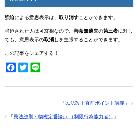
強迫
による意思表示は、
取り消す
ことができます。
強迫された人は可哀相なので、
善意無過失
の
第三者
に対し
ても、意思表示の
取消し
を主張することができます。
この記事をシェアする！
F
T
Li
a
wi
n
c
tt
e
e
er
「
民法改正直前ポイント講義
」
b
o
「
民法総則・物権定番論点 （制限行為能力者）
」
o
k