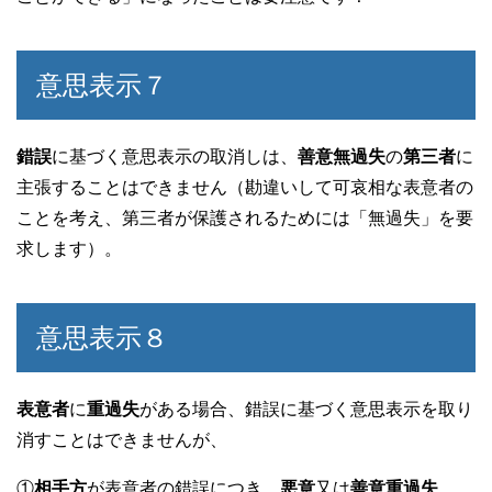
意思表示７
錯誤
に基づく意思表示の取消しは、
善意無過失
の
第三者
に
主張することはできません（勘違いして可哀相な表意者の
ことを考え、第三者が保護されるためには「無過失」を要
求します）。
意思表示８
表意者
に
重過失
がある場合、錯誤に基づく意思表示を取り
消すことはできませんが、
①
相手方
が表意者の錯誤につき、
悪意
又は
善意重過失