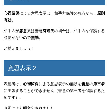
b
o
心裡留保
による意思表示は、相手方保護の観点から、
原則
有効
。
o
k
相手方が
悪意
又は善意
有過失
の場合は、相手方を保護する
必要がないので
無効
。
と覚えましょう！
意思表示２
表意者は、
心裡留保
による意思表示の無効を
善意
の
第三者
に主張することができません（善意の第三者を保護するた
めです）。
改正により明文化されました。