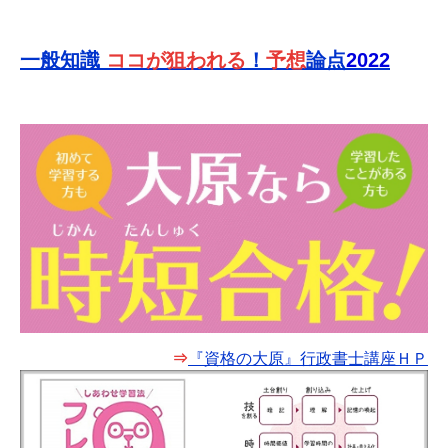
一般知識
ココが狙われる
！
予想
論点
2022
⇒
『資格の大原』行政書士講座ＨＰ