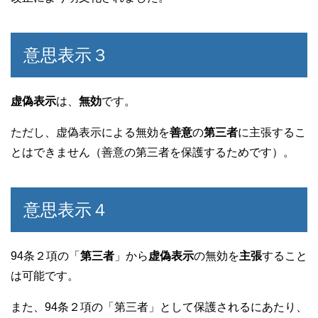
意思表示３
虚偽表示
は、
無効
です。
ただし、虚偽表示による無効を
善意
の
第三者
に主張するこ
とはできません（善意の第三者を保護するためです）。
意思表示４
94条２項の「
第三者
」から
虚偽表示
の無効を
主張
すること
は可能です。
また、94条２項の「第三者」として保護されるにあたり、