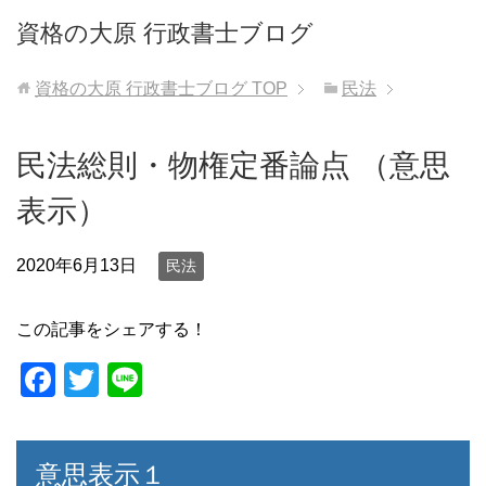
資格の大原 行政書士ブログ
資格の大原 行政書士ブログ
TOP
民法
民法総則・物権定番論点 （意思
表示）
2020年6月13日
民法
この記事をシェアする！
F
T
Li
a
wi
n
c
tt
e
意思表示１
e
er