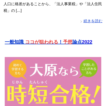
人口に格差があることから、「法人事業税」や「法人住民
税」の […]
続きを読む
一般知識
ココが狙われる
！
予想
論点
2022