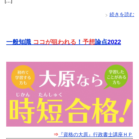
[…]
続きを読む
一般知識
ココが狙われる
！
予想
論点
2022
⇒
『資格の大原』行政書士講座ＨＰ