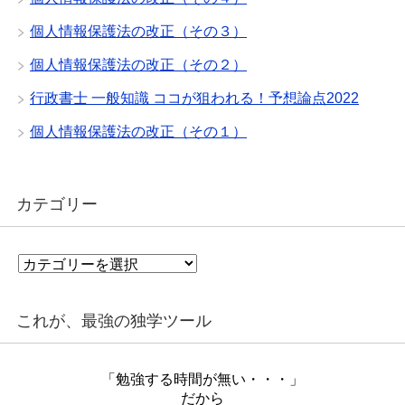
個人情報保護法の改正（その３）
個人情報保護法の改正（その２）
行政書士 一般知識 ココが狙われる！予想論点2022
個人情報保護法の改正（その１）
カテゴリー
カ
テ
ゴ
リ
これが、最強の独学ツール
ー
「勉強する時間が無い・・・」
だから