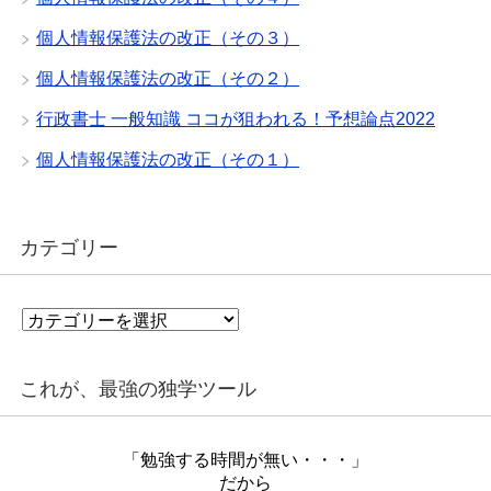
個人情報保護法の改正（その３）
個人情報保護法の改正（その２）
行政書士 一般知識 ココが狙われる！予想論点2022
個人情報保護法の改正（その１）
カテゴリー
カ
テ
ゴ
リ
これが、最強の独学ツール
ー
「勉強する時間が無い・・・」
だから