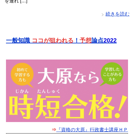
を連れ […]
続きを読む
一般知識
ココが狙われる
！
予想
論点
2022
⇒
『資格の大原』行政書士講座ＨＰ