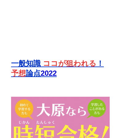
一般知識
ココが狙われる
！
予想
論点
2022