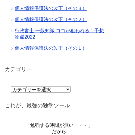
個人情報保護法の改正（その３）
個人情報保護法の改正（その２）
行政書士 一般知識 ココが狙われる！予想
論点2022
個人情報保護法の改正（その１）
カテゴリー
カ
テ
ゴ
これが、最強の独学ツール
リ
ー
「勉強する時間が無い・・・」
だから