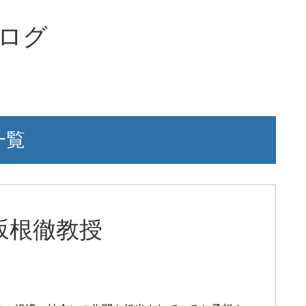
ブログ
一覧
坂根徹教授