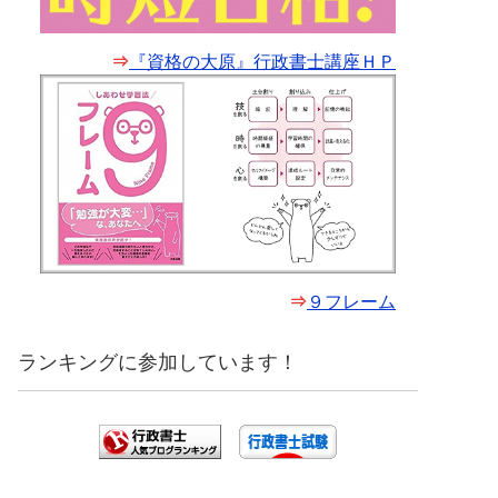
⇒
『資格の大原』行政書士講座ＨＰ
⇒
９フレーム
ランキングに参加しています！