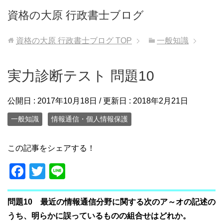
資格の大原 行政書士ブログ
資格の大原 行政書士ブログ
TOP
一般知識
実力診断テスト 問題10
公開日 :
2017年10月18日
/ 更新日 :
2018年2月21日
一般知識
情報通信・個人情報保護
この記事をシェアする！
F
T
Li
a
wi
n
c
tt
e
問題10 最近の情報通信分野に関する次のア～オの記述の
e
er
うち、明らかに誤っているものの組合せはどれか。