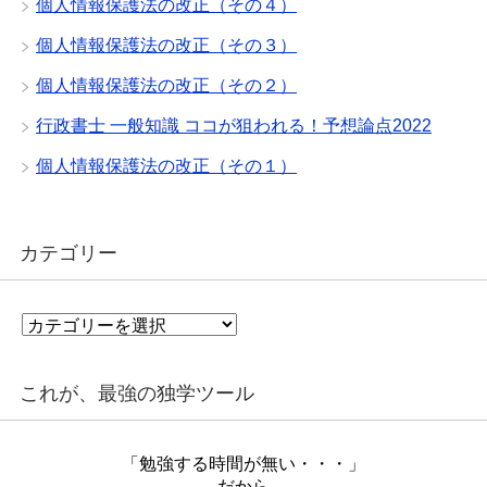
個人情報保護法の改正（その４）
個人情報保護法の改正（その３）
個人情報保護法の改正（その２）
行政書士 一般知識 ココが狙われる！予想論点2022
個人情報保護法の改正（その１）
カテゴリー
カ
テ
ゴ
リ
これが、最強の独学ツール
ー
「勉強する時間が無い・・・」
だから