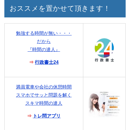
おススメを置かせて頂きます！
勉強する時間が無い・・・
だから
『時間の達人』
⇒
行政書士24
満員電車や会社の休憩時間
スマホでサッと問題を解く
スキマ時間の達人
⇒
トレ問アプリ