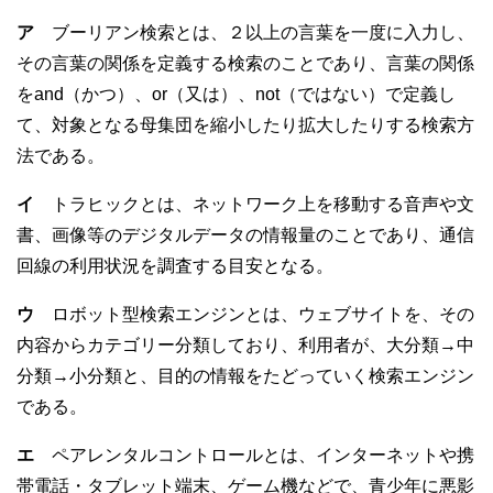
b
ア
ブーリアン検索とは、２以上の言葉を一度に入力し、
o
その言葉の関係を定義する検索のことであり、言葉の関係
o
をand（かつ）、or（又は）、not（ではない）で定義し
k
て、対象となる母集団を縮小したり拡大したりする検索方
法である。
イ
トラヒックとは、ネットワーク上を移動する音声や文
書、画像等のデジタルデータの情報量のことであり、通信
回線の利用状況を調査する目安となる。
ウ
ロボット型検索エンジンとは、ウェブサイトを、その
内容からカテゴリー分類しており、利用者が、大分類→中
分類→小分類と、目的の情報をたどっていく検索エンジン
である。
エ
ペアレンタルコントロールとは、インターネットや携
帯電話・タブレット端末、ゲーム機などで、青少年に悪影