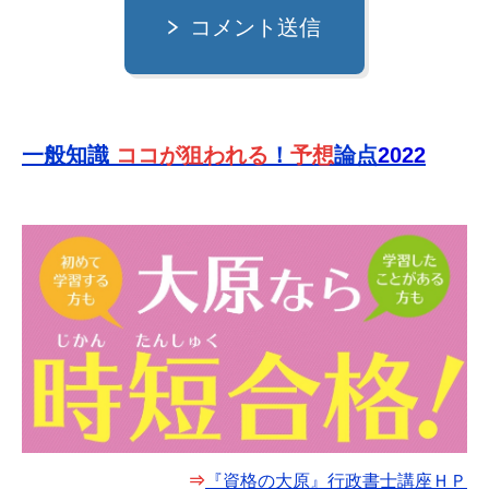
コメント送信
一般知識
ココが狙われる
！
予想
論点
2022
⇒
『資格の大原』行政書士講座ＨＰ