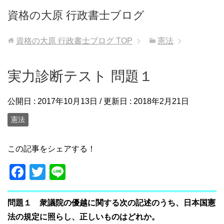
資格の大原 行政書士ブログ
資格の大原 行政書士ブログ
TOP
憲法
実力診断テスト 問題１
公開日 :
2017年10月13日
/ 更新日 :
2018年2月21日
憲法
この記事をシェアする！
F
T
Li
a
wi
n
c
tt
e
問題１ 衆議院の優越に関する次の記述のうち、日本国憲
e
er
法の規定に照らし、正しいものはどれか。