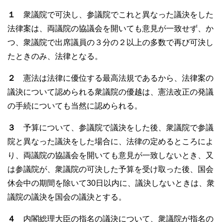
b
１
衆議院で可決し、参議院でこれと異なった議決をした
o
法律案は、両議院の協議会を開いても意見が一致せず、か
o
つ、衆議院で出席議員の３分の２以上の多数で再び可決し
k
たときのみ、法律となる。
２
憲法は法律に優位する最高法規であるから、法律案の
議決について認められる衆議院の優越は、憲法改正の発議
の手続についても当然に認められる。
３
予算について、参議院で議決をした後、衆議院で参議
院と異なった議決をした場合に、法律の定めるところによ
り、両議院の協議会を開いても意見が一致しないとき、又
は参議院が、衆議院の可決した予算を受け取った後、国会
休会中の期間を除いて30日以内に、議決しないときは、衆
議院の議決を国会の議決とする。
４
内閣総理大臣の指名の議決について、衆議院が指名の