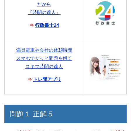
だから
『時間の達人』
⇒
行政書士24
満員電車や会社の休憩時間
スマホでサッと問題を解く
スキマ時間の達人
⇒
トレ問アプリ
問題１ 正解５