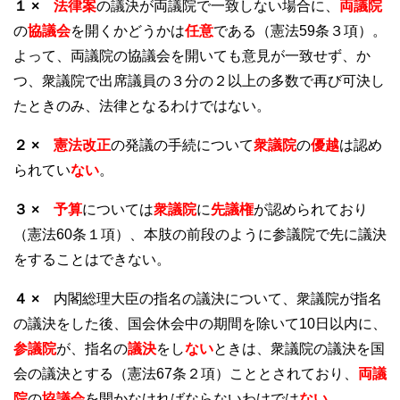
１ ×
法律案
の議決が両議院で一致しない場合に、
両議院
の
協議会
を開くかどうかは
任意
である（憲法59条３項）。
よって、両議院の協議会を開いても意見が一致せず、か
つ、衆議院で出席議員の３分の２以上の多数で再び可決し
たときのみ、法律となるわけではない。
２ ×
憲法改正
の発議の手続について
衆議院
の
優越
は認め
られてい
ない
。
３ ×
予算
については
衆議院
に
先議権
が認められており
（憲法60条１項）、本肢の前段のように参議院で先に議決
をすることはできない。
４ ×
内閣総理大臣の指名の議決について、衆議院が指名
の議決をした後、国会休会中の期間を除いて10日以内に、
参議院
が、指名の
議決
をし
ない
ときは、衆議院の議決を国
会の議決とする（憲法67条２項）こととされており、
両議
院
の
協議会
を開かなければならないわけでは
ない
。