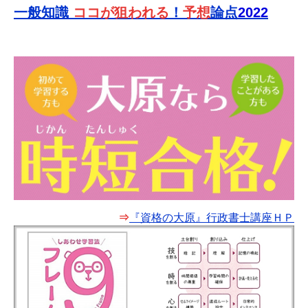
一般知識
ココが狙われる
！
予想
論点
2022
⇒
『資格の大原』行政書士講座ＨＰ