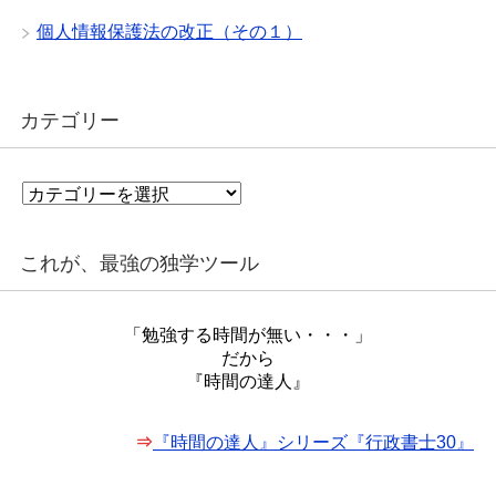
個人情報保護法の改正（その１）
カテゴリー
カ
テ
ゴ
リ
これが、最強の独学ツール
ー
「勉強する時間が無い・・・」
だから
『時間の達人』
⇒
『時間の達人』シリーズ『行政書士30』