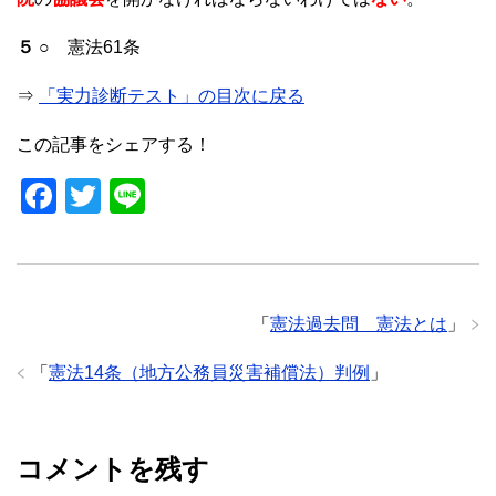
５ ○
憲法61条
⇒
「実力診断テスト」の目次に戻る
この記事をシェアする！
F
T
Li
a
wi
n
c
tt
e
e
er
「
憲法過去問 憲法とは
」
b
o
「
憲法14条（地方公務員災害補償法）判例
」
o
k
コメントを残す