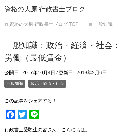
資格の大原 行政書士ブログ
資格の大原 行政書士ブログ
TOP
一般知識
一般知識：政治・経済・社会：
労働（最低賃金）
公開日 :
2017年10月4日
/ 更新日 :
2018年2月6日
一般知識
政治・経済・社会
この記事をシェアする！
F
T
Li
a
wi
n
行政書士受験生の皆さん、こんにちは。