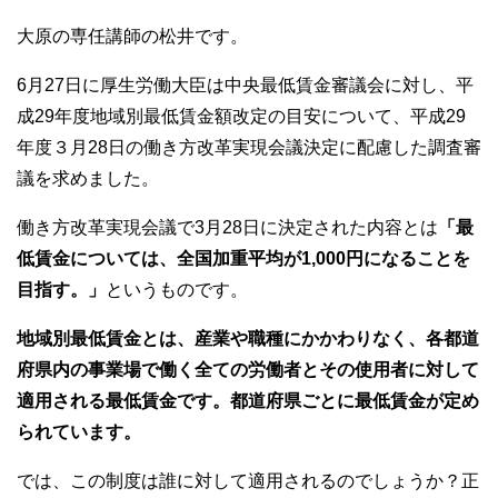
c
tt
e
e
er
大原の専任講師の松井です。
b
6月27日に厚生労働大臣は中央最低賃金審議会に対し、平
o
成29年度地域別最低賃金額改定の目安について、平成29
o
年度３月28日の働き方改革実現会議決定に配慮した調査審
k
議を求めました。
働き方改革実現会議で3月28日に決定された内容とは
「最
低賃金については、全国加重平均が1,000円になることを
目指す。」
というものです。
地域別最低賃金とは、産業や職種にかかわりなく、各都道
府県内の事業場で働く全ての労働者とその使用者に対して
適用される最低賃金です。都道府県ごとに最低賃金が定め
られています。
では、この制度は誰に対して適用されるのでしょうか？正