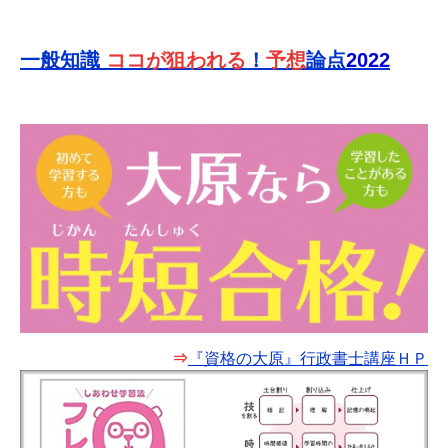
一般知識
ココが狙われる
！
予想
論点
2022
⇒
『資格の大原』行政書士講座ＨＰ