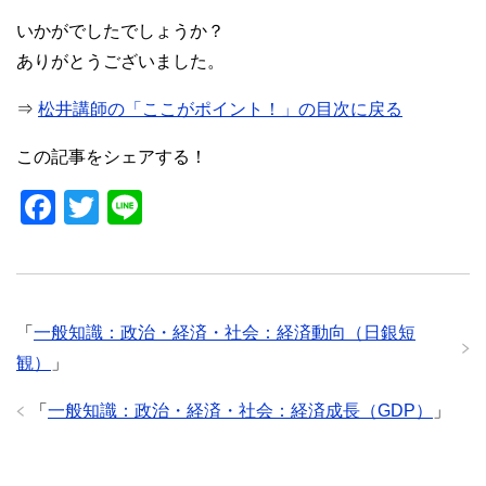
いかがでしたでしょうか？
ありがとうございました。
⇒
松井講師の「ここがポイント！」の目次に戻る
この記事をシェアする！
F
T
Li
a
wi
n
c
tt
e
e
er
「
一般知識：政治・経済・社会：経済動向（日銀短
b
観）
」
o
o
「
一般知識：政治・経済・社会：経済成長（GDP）
」
k