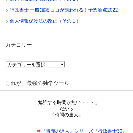
行政書士 一般知識 ココが狙われる！予想論点2022
個人情報保護法の改正（その１）
カテゴリー
カ
テ
ゴ
リ
これが、最強の独学ツール
ー
「勉強する時間が無い・・・」
だから
『時間の達人』
⇒
『時間の達人』シリーズ『行政書士30』