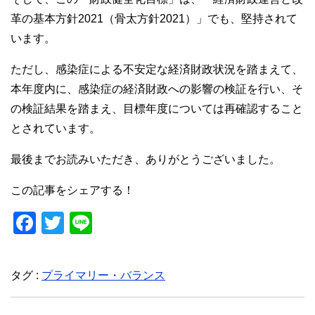
革の基本方針2021（骨太方針2021）」でも、堅持されて
います。
ただし、感染症による不安定な経済財政状況を踏まえて、
本年度内に、感染症の経済財政への影響の検証を行い、そ
の検証結果を踏まえ、目標年度については再確認すること
とされています。
最後までお読みいただき、ありがとうございました。
この記事をシェアする！
F
T
Li
a
wi
n
c
tt
e
タグ :
プライマリー・バランス
e
er
b