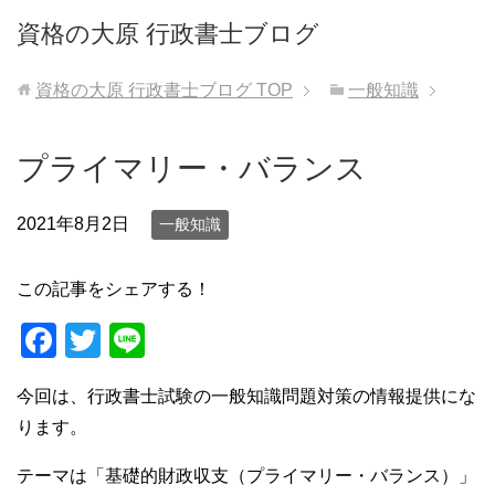
資格の大原 行政書士ブログ
資格の大原 行政書士ブログ
TOP
一般知識
プライマリー・バランス
2021年8月2日
一般知識
この記事をシェアする！
F
T
Li
a
wi
n
今回は、行政書士試験の一般知識問題対策の情報提供にな
c
tt
e
ります。
e
er
b
テーマは「基礎的財政収支（プライマリー・バランス）」