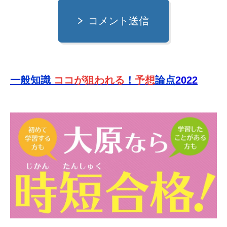
コメント送信
一般知識
ココが狙われる
！
予想
論点
2022