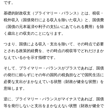
です。
o
o
基礎的財政収支（プライマリー・バランス）とは、税収・
k
税外収入（国債発行による収入を除いた収入）と、国債費
（国債の元本返済や利子の支払いにあてられる費用）を除
く歳出との収支のことになります。
つまり、国債による収入・支出を除いて、その時点で必要
とされる政策的経費を、その時点の税収等でどれだけまか
なえているかを示す指標です。
そして、プライマリー・バランスがプラスであれば、国債
の発行に頼らずにその年の国民の税負担などで国民生活に
必要な支出がまかなえている状態（財政が健全な状態）を
意味します。
逆に、プライマリー・バランスがマイナスであれば、国債
等を発行しないと支出をまかなえない状態（財政が健全で