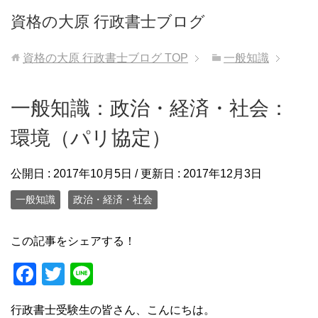
資格の大原 行政書士ブログ
資格の大原 行政書士ブログ
TOP
一般知識
一般知識：政治・経済・社会：
環境（パリ協定）
公開日 :
2017年10月5日
/ 更新日 :
2017年12月3日
一般知識
政治・経済・社会
この記事をシェアする！
F
T
Li
a
wi
n
行政書士受験生の皆さん、こんにちは。