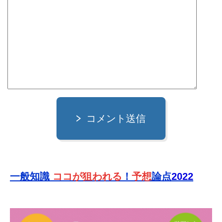
コメント送信
一般知識
ココが狙われる
！
予想
論点
2022