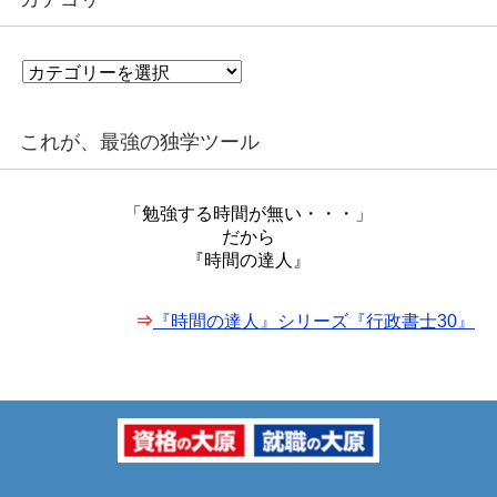
カ
テ
ゴ
リ
これが、最強の独学ツール
ー
「勉強する時間が無い・・・」
だから
『時間の達人』
⇒
『時間の達人』シリーズ『行政書士30』