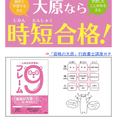
⇒
『資格の大原』行政書士講座ＨＰ