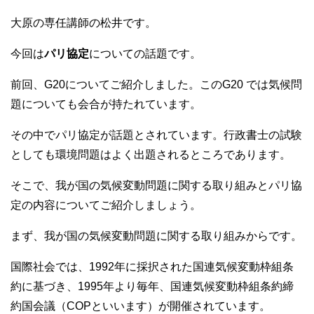
c
tt
e
e
er
大原の専任講師の松井です。
b
今回は
パリ協定
についての話題です。
o
前回、G20についてご紹介しました。このG20 では気候問
o
題についても会合が持たれています。
k
その中でパリ協定が話題とされています。行政書士の試験
としても環境問題はよく出題されるところであります。
そこで、我が国の気候変動問題に関する取り組みとパリ協
定の内容についてご紹介しましょう。
まず、我が国の気候変動問題に関する取り組みからです。
国際社会では、1992年に採択された国連気候変動枠組条
約に基づき、1995年より毎年、国連気候変動枠組条約締
約国会議（COPといいます）が開催されています。