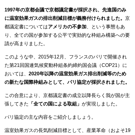
1997年の京都会議で京都議定書が採択され、先進国のみ
に温室効果ガスの排出削減目標が義務付けられました。
京
都議定書については
アメリカの不参加
、という事態もあ
り、全ての国が参加する公平で実効的な枠組み構築への要
請が高まりました。
このような中、2015年12月、フランスのパリで開催され
た第21回国連気候変動枠組条約締約国会議（COP21）に
おいては、
2020年以降の温室効果ガス排出削減等のため
の新たな国際枠組みとして、パリ協定が採択されました。
この合意により、京都議定書の成立以降長らく我が国が主
張してきた
「全ての国による取組」
が実現しました。
パリ協定の主な内容をご紹介しましょう。
温室効果ガスの長気削減目標として、産業革命（およそ19