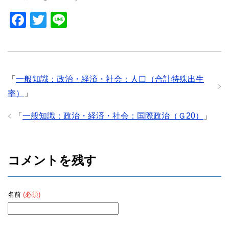
F
T
Li
a
wi
n
c
tt
e
e
er
「
一般知識：政治・経済・社会：人口（合計特殊出生
b
率）
」
o
o
「
一般知識：政治・経済・社会：国際政治（Ｇ20）
」
k
コメントを残す
名前
(必須)