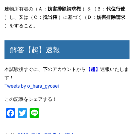
建物所有者の（Ａ：
妨害排除請求権
）を（Ｂ：
代位行使
）し、又は（Ｃ：
抵当権
）に基づく（Ｄ：
妨害排除請求
）をすること。
解答【超】速報
本試験後すぐに、下のアカウントから
【超】
速報いたしま
す！
Tweets by o_hara_gyosei
この記事をシェアする！
F
T
Li
a
wi
n
c
tt
e