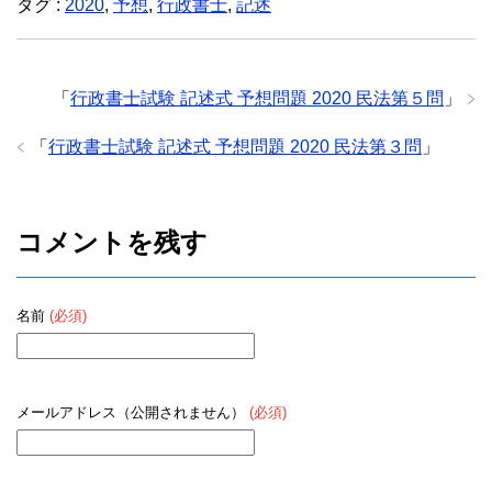
タグ :
2020
,
予想
,
行政書士
,
記述
e
er
b
o
「
行政書士試験 記述式 予想問題 2020 民法第５問
」
o
「
行政書士試験 記述式 予想問題 2020 民法第３問
」
k
コメントを残す
名前
(必須)
メールアドレス（公開されません）
(必須)