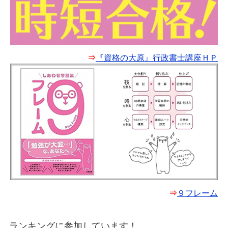
⇒
『資格の大原』行政書士講座ＨＰ
⇒
９フレーム
ランキングに参加しています！