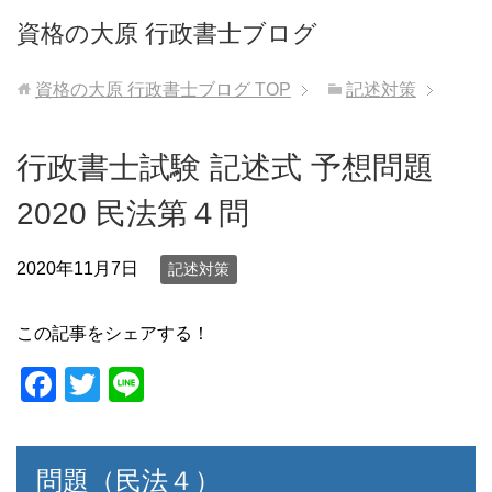
資格の大原 行政書士ブログ
資格の大原 行政書士ブログ
TOP
記述対策
行政書士試験 記述式 予想問題
2020 民法第４問
2020年11月7日
記述対策
この記事をシェアする！
F
T
Li
a
wi
n
c
tt
e
問題（民法４）
e
er