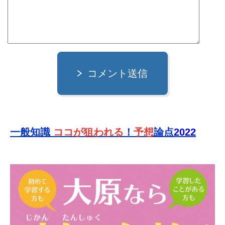
コメント送信
一般知識
ココが狙われる
！
予想
論点
2022