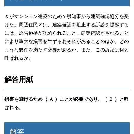
b
o
Ｘがマンション建築のためＹ県知事から建築確認処分を受
けた。周辺住民Ｚは、建築確認を阻止する訴訟を提起する
o
には、原告適格が認められること、建築確認がされること
k
により重大な損害を生ずるおそれがあることのほか、どの
ような要件を満たす必要があるか。また、この訴訟は何と
呼ばれるか。
解答用紙
損害を避けるため（ Ａ ）ことが必要であり、（ Ｂ ）と呼
ばれる。
解答