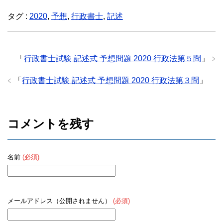
c
tt
e
タグ :
2020
,
予想
,
行政書士
,
記述
e
er
b
o
「
行政書士試験 記述式 予想問題 2020 行政法第５問
」
o
「
行政書士試験 記述式 予想問題 2020 行政法第３問
」
k
コメントを残す
名前
(必須)
メールアドレス（公開されません）
(必須)