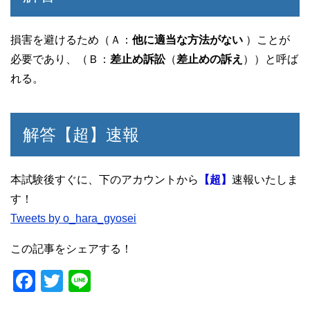
損害を避けるため（Ａ：
他に適当な方法がない
）ことが
必要であり、（Ｂ：
差止め訴訟
（
差止めの訴え
））と呼ば
れる。
解答【超】速報
本試験後すぐに、下のアカウントから
【超】
速報いたしま
す！
Tweets by o_hara_gyosei
この記事をシェアする！
F
T
Li
a
wi
n