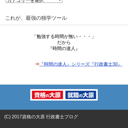
テ
ゴ
リ
これが、最強の独学ツール
ー
「勉強する時間が無い・・・」
だから
『時間の達人』
⇒
『時間の達人』シリーズ『行政書士30』
(C) 2017資格の大原 行政書士ブログ