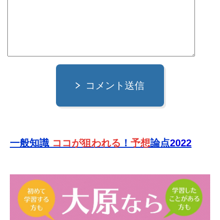
コメント送信
一般知識
ココが狙われる
！
予想
論点
2022