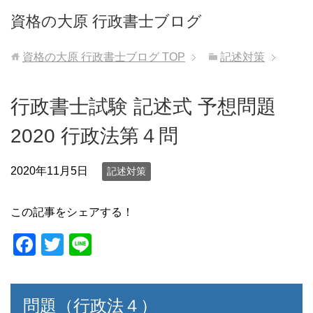
資格の大原 行政書士ブログ
資格の大原 行政書士ブログ
TOP
記述対策
行政書士試験 記述式 予想問題
2020 行政法第４問
2020年11月5日
記述対策
この記事をシェアする！
F
T
Li
a
wi
n
c
tt
e
問題（行政法４）
e
er