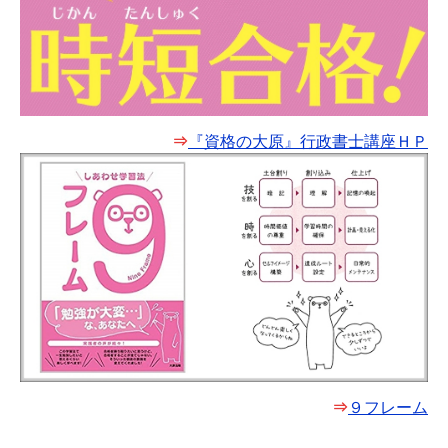
⇒
『資格の大原』行政書士講座ＨＰ
⇒
９フレーム