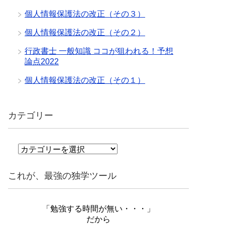
個人情報保護法の改正（その３）
個人情報保護法の改正（その２）
行政書士 一般知識 ココが狙われる！予想
論点2022
個人情報保護法の改正（その１）
カテゴリー
カ
テ
ゴ
これが、最強の独学ツール
リ
ー
「勉強する時間が無い・・・」
だから