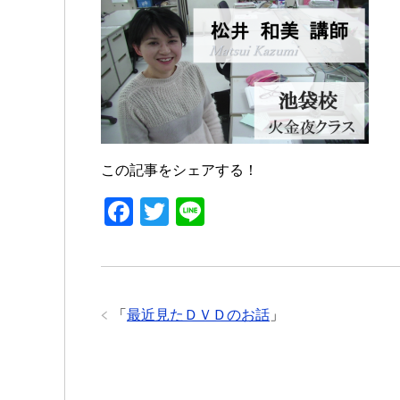
c
tt
e
e
er
b
o
o
k
この記事をシェアする！
F
T
Li
a
wi
n
c
tt
e
e
er
「
最近見たＤＶＤのお話
」
b
o
o