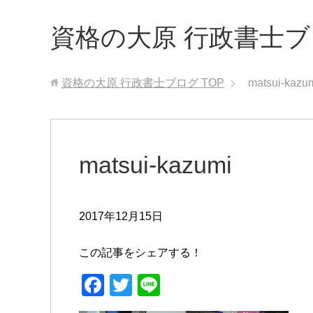
資格の大原 行政書士
資格の大原 行政書士ブログ
TOP
matsui-kazu
matsui-kazumi
2017年12月15日
この記事をシェアする！
F
T
Li
a
wi
n