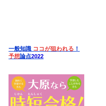
一般知識
ココが狙われる
！
予想
論点
2022