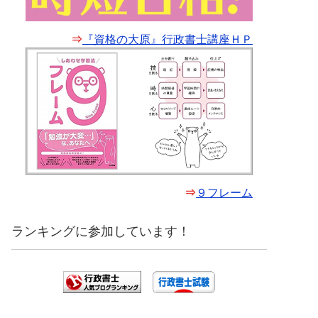
⇒
『資格の大原』行政書士講座ＨＰ
⇒
９フレーム
ランキングに参加しています！