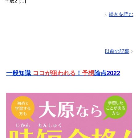
平成2 […]
続きを読む
以前の記事
一般知識
ココが狙われる
！
予想
論点
2022