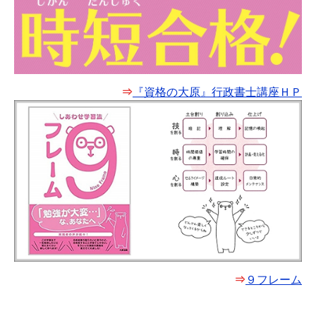
⇒
『資格の大原』行政書士講座ＨＰ
⇒
９フレーム