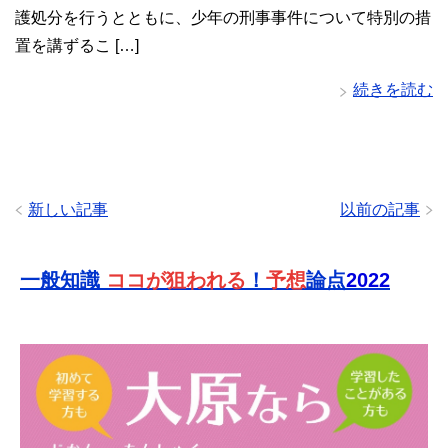
護処分を行うとともに、少年の刑事事件について特別の措
置を講ずるこ […]
続きを読む
新しい記事
以前の記事
一般知識
ココが狙われる
！
予想
論点
2022