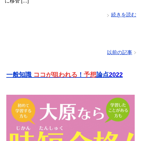
に移管 […]
続きを読む
以前の記事
一般知識
ココが狙われる
！
予想
論点
2022