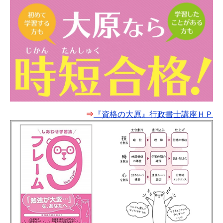
⇒
『資格の大原』行政書士講座ＨＰ