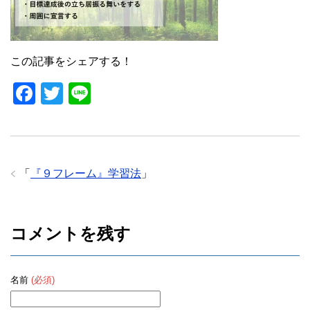
o
o
k
この記事をシェアする！
F
T
Li
a
wi
n
c
tt
e
e
er
「
『９フレーム』学習法
」
b
o
o
コメントを残す
k
名前
(必須)