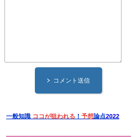
コメント送信
一般知識
ココが狙われる
！
予想
論点
2022