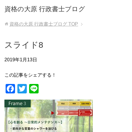
資格の大原 行政書士ブログ
資格の大原 行政書士ブログ
TOP
スライド8
2019年1月13日
この記事をシェアする！
F
T
Li
a
wi
n
c
tt
e
e
er
b