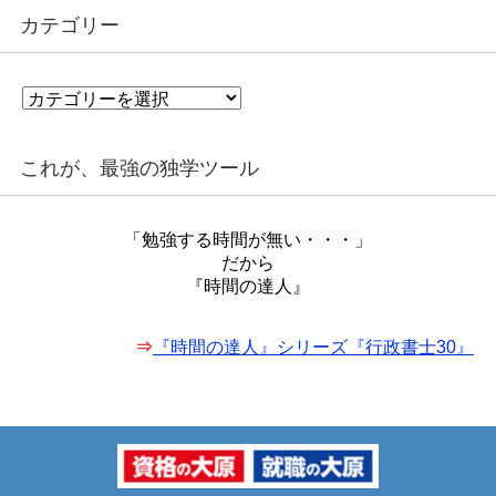
カテゴリー
カ
テ
ゴ
リ
これが、最強の独学ツール
ー
「勉強する時間が無い・・・」
だから
『時間の達人』
⇒
『時間の達人』シリーズ『行政書士30』