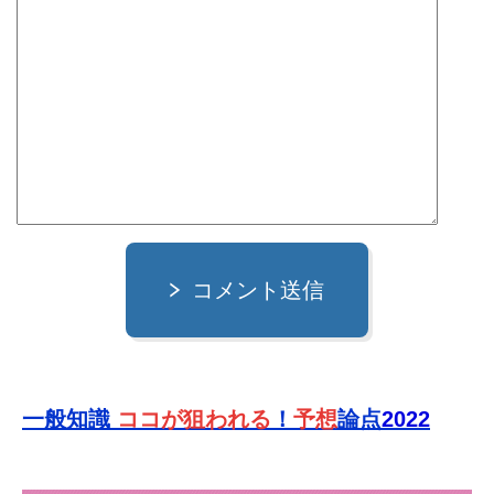
コメント送信
一般知識
ココが狙われる
！
予想
論点
2022