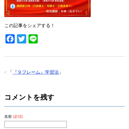
o
o
k
この記事をシェアする！
F
T
Li
a
wi
n
c
tt
e
e
er
「
『９フレーム』学習法
」
b
o
o
コメントを残す
k
名前
(必須)