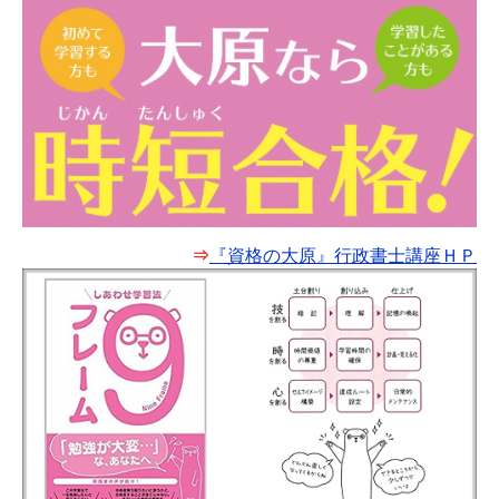
⇒
『資格の大原』行政書士講座ＨＰ