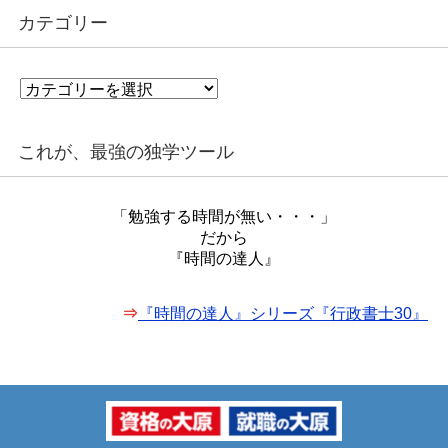
カテゴリー
カ
テ
ゴ
リ
これが、最強の独学ツール
ー
「勉強する時間が無い・・・」
だから
『時間の達人』
⇒
『時間の達人』シリーズ『行政書士30』