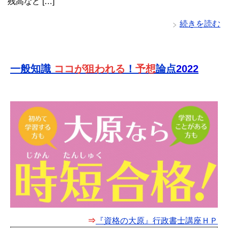
残高など […]
続きを読む
一般知識
ココが狙われる
！
予想
論点
2022
⇒
『資格の大原』行政書士講座ＨＰ