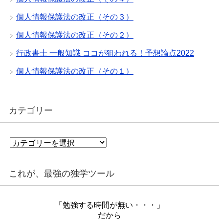
個人情報保護法の改正（その３）
個人情報保護法の改正（その２）
行政書士 一般知識 ココが狙われる！予想論点2022
個人情報保護法の改正（その１）
カテゴリー
カ
テ
ゴ
リ
これが、最強の独学ツール
ー
「勉強する時間が無い・・・」
だから