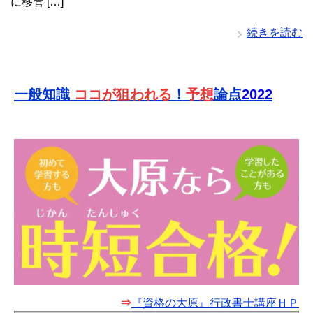
に移管 […]
続きを読む
一般知識
ココが狙われる
！
予想
論点
2022
⇒
『資格の大原』行政書士講座ＨＰ