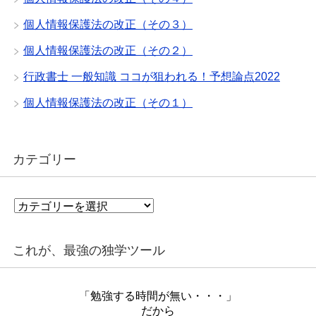
個人情報保護法の改正（その３）
個人情報保護法の改正（その２）
行政書士 一般知識 ココが狙われる！予想論点2022
個人情報保護法の改正（その１）
カテゴリー
カ
テ
ゴ
リ
これが、最強の独学ツール
ー
「勉強する時間が無い・・・」
だから