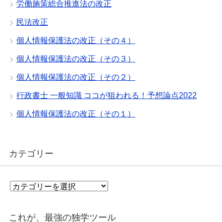
労働施策総合推進法の改正
民法改正
個人情報保護法の改正（その４）
個人情報保護法の改正（その３）
個人情報保護法の改正（その２）
行政書士 一般知識 ココが狙われる！予想論点2022
個人情報保護法の改正（その１）
カテゴリー
カ
テ
ゴ
リ
これが、最強の独学ツール