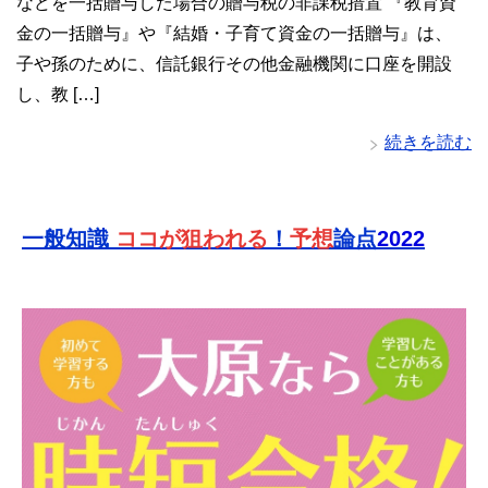
などを一括贈与した場合の贈与税の非課税措置 『教育資
金の一括贈与』や『結婚・子育て資金の一括贈与』は、
子や孫のために、信託銀行その他金融機関に口座を開設
し、教 […]
続きを読む
一般知識
ココが狙われる
！
予想
論点
2022