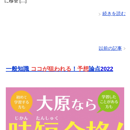
に移管 […]
続きを読む
以前の記事
一般知識
ココが狙われる
！
予想
論点
2022