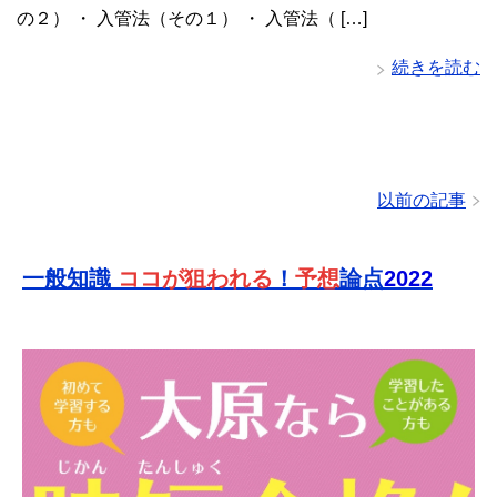
の２） ・ 入管法（その１） ・ 入管法（ […]
続きを読む
以前の記事
一般知識
ココが狙われる
！
予想
論点
2022