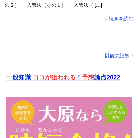
の２） ・ 入管法（その１） ・ 入管法（ […]
続きを読む
以前の記事
一般知識
ココが狙われる
！
予想
論点
2022