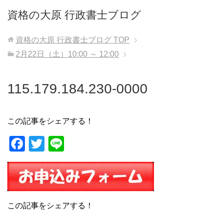
資格の大原 行政書士ブログ
資格の大原 行政書士ブログ
TOP
2月22日（土）10:00 ～ 12:00
115.179.184.230-0000
この記事をシェアする！
F
T
Li
a
wi
n
c
tt
e
e
er
b
この記事をシェアする！