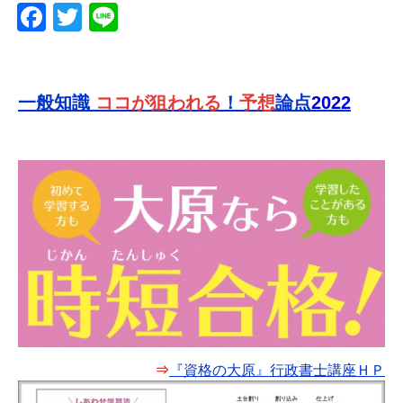
o
F
T
Li
o
a
wi
n
k
c
tt
e
e
er
一般知識
ココが狙われる
！
予想
論点
2022
b
o
o
k
⇒
『資格の大原』行政書士講座ＨＰ