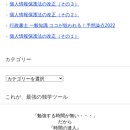
個人情報保護法の改正（その３）
個人情報保護法の改正（その２）
行政書士 一般知識 ココが狙われる！予想論点2022
個人情報保護法の改正（その１）
カテゴリー
カ
テ
ゴ
リ
これが、最強の独学ツール
ー
「勉強する時間が無い・・・」
だから
『時間の達人』